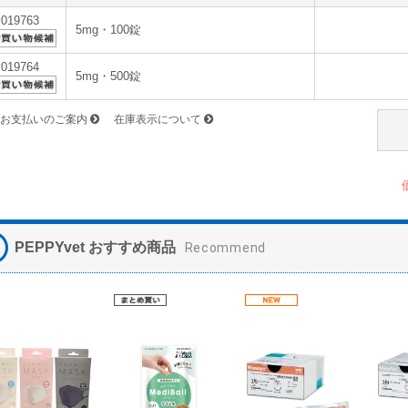
v019763
5mg・100錠
v019764
5mg・500錠
お支払いのご案内
在庫表示について
PEPPYvet おすすめ商品
Recommend