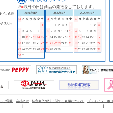
※
■
以外の日は商品の発送をしております。
2026年8月
2026年9月
2026年10月
支払の3種
日
月
火
水
木
金
土
日
月
火
水
木
金
土
日
月
火
水
木
金
土
き330円
1
1
2
3
4
5
1
2
3
。
2
3
4
5
6
7
8
6
7
8
9
10
11
12
4
5
6
7
8
9
10
9
10
11
12
13
14
15
13
14
15
16
17
18
19
11
12
13
14
15
16
17
16
17
18
19
20
21
22
20
21
22
23
24
25
26
18
19
20
21
22
23
24
23
24
25
26
27
28
29
27
28
29
30
25
26
27
28
29
30
31
30
31
るご質問
会社概要
特定商取引法に関する表示について
プライバシーポ