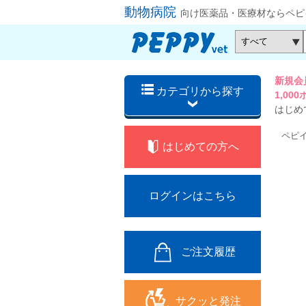
動物病院
向け医薬品・医療材ならペピ
新規会
カテゴリから探す
1,0
はじめ
ペピ
はじめての方へ
ログインはこちら
ご注文履歴
サクッと発注