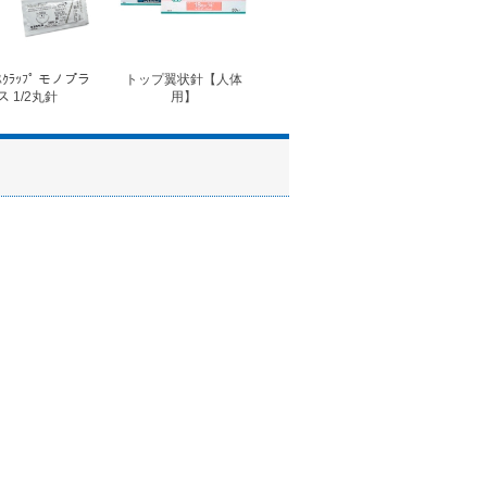
ｽｸﾗｯﾌﾟ モノプラ
トップ翼状針【人体
◆フォルテコール錠
◆コ
ス 1/2丸針
用】