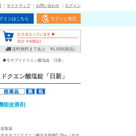
問
サイトマップ
お問い合わせ
ログイン
グインはこちら
サクッと発注
▶
計
0
点入っています
合計 ￥
0
(税込)
送料無料まであと ¥
5,000
(税込)
◆モサプリドクエン酸塩錠「日新」
リドクエン酸塩錠「日新」
機能改善剤
日新製薬
方モサプリドクエン酸塩水和物5.29㎎（モサ