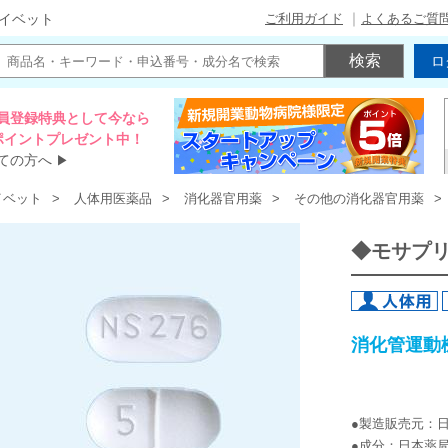
ご利用ガイド
よくあるご質
イベット
ロ
員登録特典として今なら
00ポイントプレゼント中！
ての方へ
▶
イベット
人体用医薬品
消化器官用薬
その他の消化器官用薬
◆モサプ
消化管運動
●製造販売元：
●成分：日本薬局