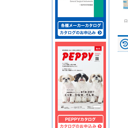
富士ドライケムスライ
◆劇)ｲｿﾌﾙﾗﾝ吸入麻酔
ペピイマジカルシーツ
口
ド（動物用）
液｢VTRS｣ ｳﾞｨｱﾄﾘｽ...
（中厚型ペットシー
ツ）