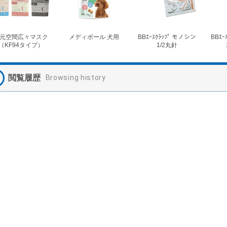
元空間広々マスク
メディボール 犬用
BBｴｰｽｸﾗｯﾌﾟ モノシン
BBｴｰ
（KF94タイプ）
1/2丸針
閲覧履歴
Browsing history