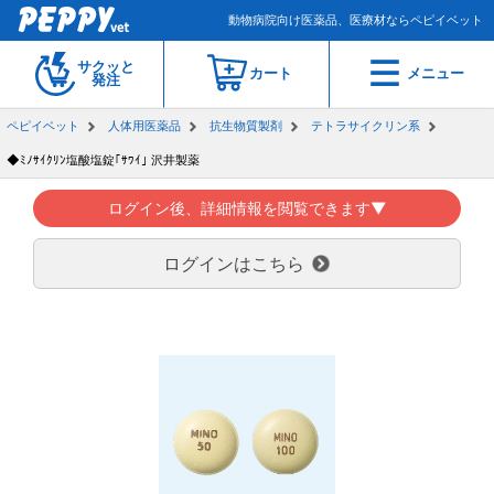
動物病院向け医薬品、医療材ならペピイベット
サクッと
カート
メニュー
発注
ペピイベット
人体用医薬品
抗生物質製剤
テトラサイクリン系
◆ﾐﾉｻｲｸﾘﾝ塩酸塩錠｢ｻﾜｲ｣ 沢井製薬
ログイン後、詳細情報を閲覧できます▼
ログインはこちら