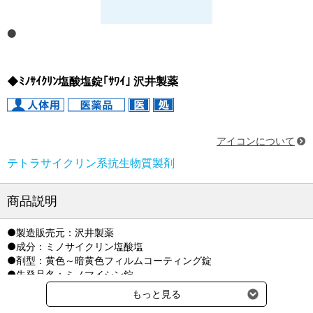
◆ﾐﾉｻｲｸﾘﾝ塩酸塩錠｢ｻﾜｲ｣ 沢井製薬
アイコンについて
テトラサイクリン系抗生物質製剤
商品説明
●製造販売元：沢井製薬
●成分：ミノサイクリン塩酸塩
●剤型：黄色～暗黄色フィルムコーティング錠
●先発品名：ミノマイシン錠
●貯法：遮光室温保存
もっと見る
開封後は湿気を避けて保存すること