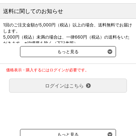
送料に関してのお知らせ
1回のご注文金額が5,000円（税込）以上の場合、送料無料でお届け
します。
5,000円（税込）未満の場合は、一律660円（税込）の送料をいた
だきます。※沖縄県を除く（下記参照）
※2017年11月14日（火）より沖縄県へのお届けにつきましては、1
もっと見る
回のご注文金額（税込）が、30,000円以上で配送無料となります。
30,000円未満の場合、1,800円（税込）の送料をいただきます。
ご了承のほどよろしくお願い致します。
価格表示・購入するにはログインが必要です。
弊社都合でお届けが２回以上に分かれる場合の送料負担は、１回分
のみで新たな送料は発生しません。
ログインはこちら
大型商品送料が必要な商品をご注文の場合は、大型商品送料のみご
負担頂きます。
通常送料660円はかかりません。
クール便の商品につきましては、一律220円のクール便送料をいた
だきます。（沖縄、小笠原諸島以外）
要冷蔵の液剤・薬品の沖縄県及び小笠原諸島へのお届けには、通常
送料660円（税込）に加えて別途クール便代990円（税込）を申し
受けます。
もっと見る