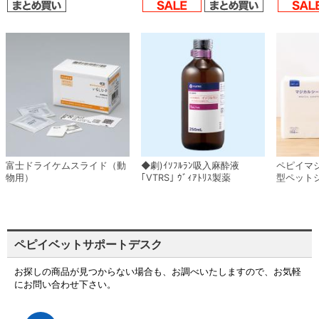
富士ドライケムスライド（動
◆劇)ｲｿﾌﾙﾗﾝ吸入麻酔液
ペピイマ
物用）
｢VTRS｣ ｳﾞｨｱﾄﾘｽ製薬
型ペット
ペピイベットサポートデスク
お探しの商品が見つからない場合も、お調べいたしますので、お気軽
にお問い合わせ下さい。