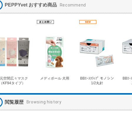
PEPPYvet おすすめ商品
Recommend
元空間広々マスク
メディボール 犬用
BBｴｰｽｸﾗｯﾌﾟ モノシン
BBｴｰ
（KF94タイプ）
1/2丸針
閲覧履歴
Browsing history