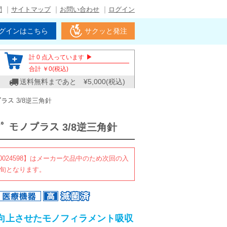
問
サイトマップ
お問い合わせ
ログイン
グインはこちら
サクッと発注
▶
計
0
点入っています
合計 ￥
0
(税込)
送料無料まであと ¥
5,000
(税込)
ノプラス 3/8逆三角針
ｯﾌﾟ モノプラス 3/8逆三角針
C0024598】はメーカー欠品中のため次回の入
下旬となります。
向上させたモノフィラメント吸収