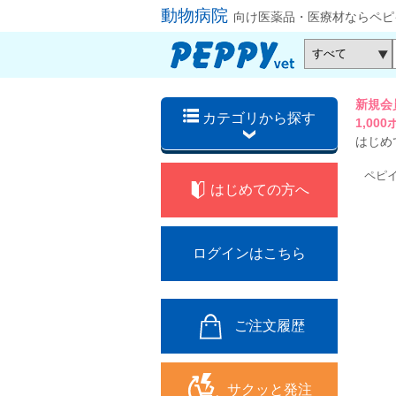
動物病院
向け医薬品・医療材ならペピ
新規会
カテゴリから探す
1,0
はじめ
ペピ
はじめての方へ
ログインはこちら
ご注文履歴
サクッと発注