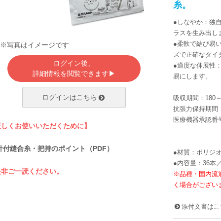
糸。
●しなやか：独
ラスを生み出し
●柔軟で結び易
※写真はイメージです
ズで正確なタイ
ログイン後、
●適度な伸展性
詳細情報を閲覧できます▶
易にします。
ログインはこちら
吸収期間：180～
抗張力保持期間：
医療機器承認番号：2
正しくお使いいただくために】
針付縫合糸・把持のポイント（PDF）
●材質：ポリジ
●内容量：36本
非ご一読ください。
※品種・国内流
く場合がござい
添付文書はこ