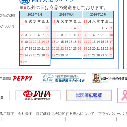
※
■
以外の日は商品の発送をしております。
2026年8月
2026年9月
2026年10月
支払の3種
日
月
火
水
木
金
土
日
月
火
水
木
金
土
日
月
火
水
木
金
土
き330円
1
1
2
3
4
5
1
2
3
。
2
3
4
5
6
7
8
6
7
8
9
10
11
12
4
5
6
7
8
9
10
9
10
11
12
13
14
15
13
14
15
16
17
18
19
11
12
13
14
15
16
17
16
17
18
19
20
21
22
20
21
22
23
24
25
26
18
19
20
21
22
23
24
23
24
25
26
27
28
29
27
28
29
30
25
26
27
28
29
30
31
30
31
るご質問
会社概要
特定商取引法に関する表示について
プライバシーポ