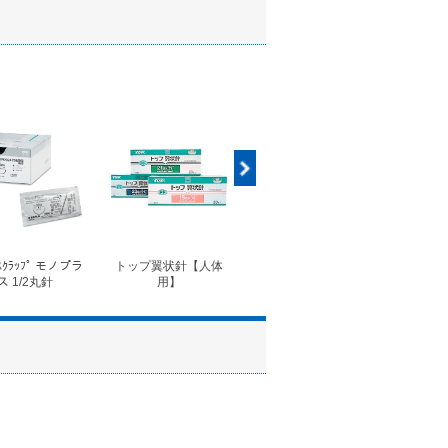
ｽｸﾗｯﾌﾟ モノプラ
トップ翼状針【人体
◆フォルテコール錠
◆コ
ス 1/2丸針
用】