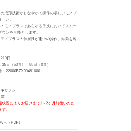
自の成形技術がしなやかで操作の易しいモノプ
ました。
い：モノプラスはあらゆる手技においてスムー
ダウンを可能とします。
：モノプラスの伸展性が術中の操作、結紮を容
210日
35日（50％）、98日（0％）
2000BZX00481000
オキサノン
／箱
通状況によりお届けまで1～2ヶ月前後いただ
ます。
ちら
（PDF）