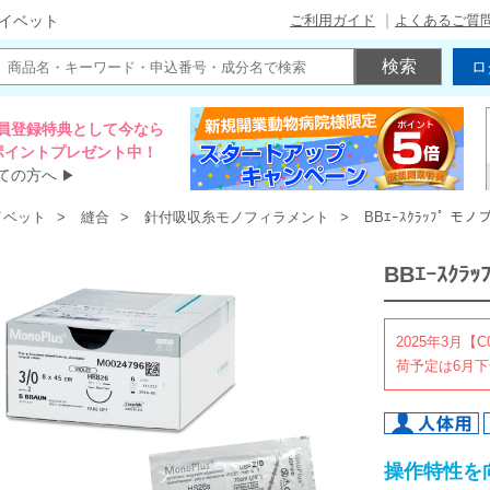
ご利用ガイド
よくあるご質
イベット
ロ
員登録特典として今なら
00ポイントプレゼント中！
ての方へ
▶
イベット
縫合
針付吸収糸モノフィラメント
BBｴｰｽｸﾗｯﾌﾟ モ
BBｴｰｽｸﾗ
2025年3月【
荷予定は6月
操作特性を