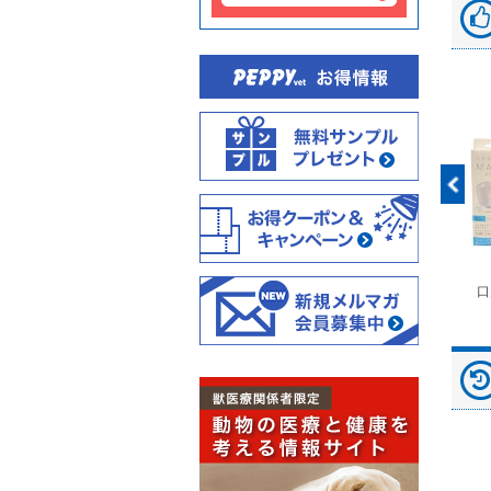
富士ドライケムスライ
◆劇)ｲｿﾌﾙﾗﾝ吸入麻酔
ペピイマジカルシーツ
口
ド（動物用）
液｢VTRS｣ ｳﾞｨｱﾄﾘｽ...
（中厚型ペットシー
ツ）