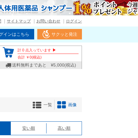
問
サイトマップ
お問い合わせ
ログイン
グインはこちら
サクッと発注
▶
計
0
点入っています
合計 ￥
0
(税込)
送料無料まであと ¥
5,000
(税込)
一覧
画像
格
安い順
高い順