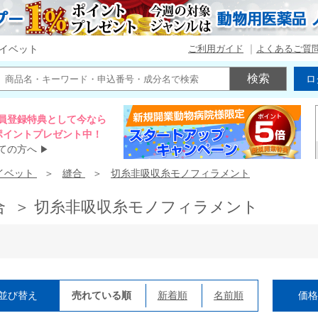
ご利用ガイド
よくあるご質
イベット
ロ
員登録特典として今なら
00ポイントプレゼント中！
ての方へ
▶
イベット
縫合
切糸非吸収糸モノフィラメント
合 ＞ 切糸非吸収糸モノフィラメント
並び替え
売れている順
新着順
名前順
価