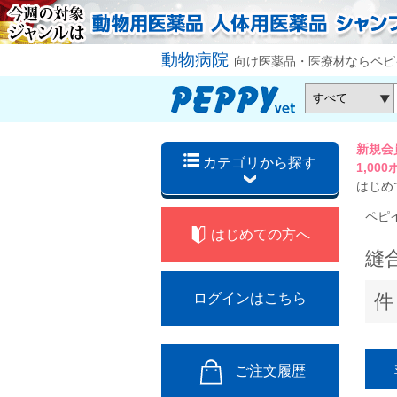
動物病院
向け医薬品・医療材ならペピ
新規会
カテゴリから探す
1,0
はじめ
ペピ
はじめての方へ
縫
件
ログインはこちら
ご注文履歴