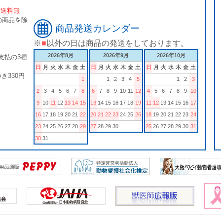
[送料無
の商品を除
商品発送カレンダー
※
■
以外の日は商品の発送をしております。
2026年8月
2026年9月
2026年10月
支払の3種
日
月
火
水
木
金
土
日
月
火
水
木
金
土
日
月
火
水
木
金
土
き330円
1
1
2
3
4
5
1
2
3
。
2
3
4
5
6
7
8
6
7
8
9
10
11
12
4
5
6
7
8
9
10
9
10
11
12
13
14
15
13
14
15
16
17
18
19
11
12
13
14
15
16
17
16
17
18
19
20
21
22
20
21
22
23
24
25
26
18
19
20
21
22
23
24
23
24
25
26
27
28
29
27
28
29
30
25
26
27
28
29
30
31
30
31