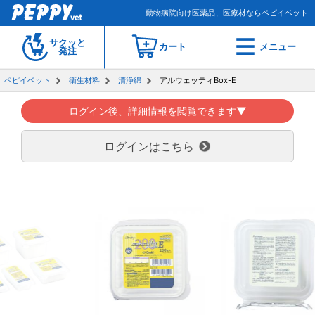
動物病院向け医薬品、医療材ならペピイベット
サクッと
カート
メニュー
発注
ペピイベット
衛生材料
清浄綿
アルウェッティBox-E
ログイン後、詳細情報を閲覧できます▼
ログインはこちら