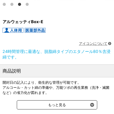
アルウェッティBox-E
アイコンについて
24時間管理に最適な、脱脂綿タイプのエタノール80％含浸
綿です。
商品説明
開封日の記入により、衛生的な管理が可能です。
アルコール・カット綿の準備や、万能ツボの再生業務（洗浄・滅菌
など）の省力化が図れます。
●材質：綿100％
もっと見る
●サイズ：40×40mm
●成分(薬液100mL中)：日本薬局方エタノール／83mL、日本薬局