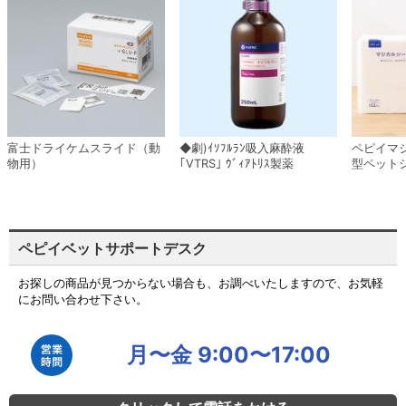
富士ドライケムスライド（動
◆劇)ｲｿﾌﾙﾗﾝ吸入麻酔液
ペピイマ
物用）
｢VTRS｣ ｳﾞｨｱﾄﾘｽ製薬
型ペット
ペピイベットサポートデスク
お探しの商品が見つからない場合も、お調べいたしますので、お気軽
にお問い合わせ下さい。
月〜金 9:00〜17:00