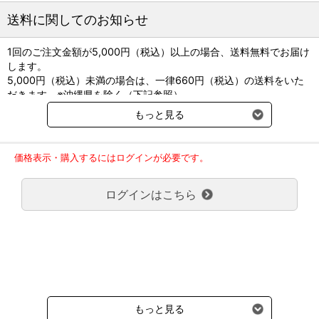
方精製水／適量
送料に関してのお知らせ
オオサキメディカル
1回のご注文金額が5,000円（税込）以上の場合、送料無料でお届け
指定医薬部外品
します。
販売名：酒精綿GX
5,000円（税込）未満の場合は、一律660円（税込）の送料をいた
承認番号：22200DZX01613000
だきます。※沖縄県を除く（下記参照）
製造国：中国
※2017年11月14日（火）より沖縄県へのお届けにつきましては、1
もっと見る
回のご注文金額（税込）が、30,000円以上で配送無料となります。
30,000円未満の場合、1,800円（税込）の送料をいただきます。
ご了承のほどよろしくお願い致します。
価格表示・購入するにはログインが必要です。
弊社都合でお届けが２回以上に分かれる場合の送料負担は、１回分
のみで新たな送料は発生しません。
ログインはこちら
大型商品送料が必要な商品をご注文の場合は、大型商品送料のみご
負担頂きます。
通常送料660円はかかりません。
クール便の商品につきましては、一律220円のクール便送料をいた
だきます。（沖縄、小笠原諸島以外）
要冷蔵の液剤・薬品の沖縄県及び小笠原諸島へのお届けには、通常
送料660円（税込）に加えて別途クール便代990円（税込）を申し
受けます。
もっと見る