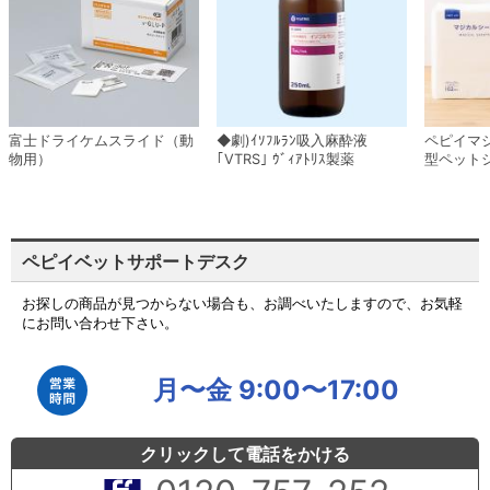
富士ドライケムスライド（動
◆劇)ｲｿﾌﾙﾗﾝ吸入麻酔液
ペピイマ
物用）
｢VTRS｣ ｳﾞｨｱﾄﾘｽ製薬
型ペット
ペピイベットサポートデスク
お探しの商品が見つからない場合も、お調べいたしますので、お気軽
にお問い合わせ下さい。
月〜金 9:00〜17:00
クリックして電話をかける