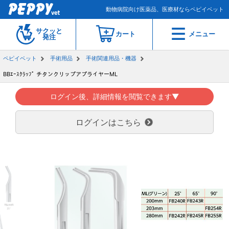
動物病院向け医薬品、医療材ならペピイベット
サクッと
カート
メニュー
発注
ペピイベット
手術用品
手術関連用品・機器
BBｴｰｽｸﾗｯﾌﾟ チタンクリップアプライヤーML
ログイン後、詳細情報を閲覧できます▼
ログインはこちら