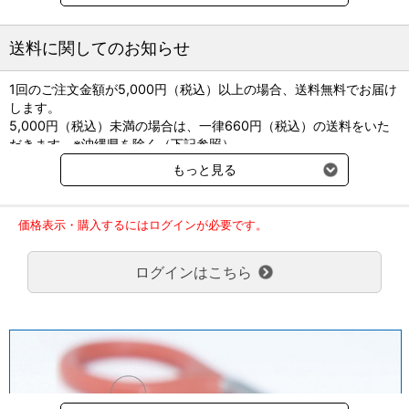
●製造販売元：ビー・ブラウンエースクラップ
送料に関してのお知らせ
●納期：メーカー国内在庫がない場合は取寄せに1か月以上かかりま
す。
1回のご注文金額が5,000円（税込）以上の場合、送料無料でお届け
※医療機器許認可番号は製品付属の添付文書を参照下さい。
します。
※再使用・再滅菌不可
5,000円（税込）未満の場合は、一律660円（税込）の送料をいた
※他社のアプライヤーには適合していません。本品専用の適合サイ
だきます。※沖縄県を除く（下記参照）
ズのアプライヤーをご使用下さい。
※2017年11月14日（火）より沖縄県へのお届けにつきましては、1
もっと見る
回のご注文金額（税込）が、30,000円以上で配送無料となります。
チタンクリップカートリッジはこちらから
30,000円未満の場合、1,800円（税込）の送料をいただきます。
ご了承のほどよろしくお願い致します。
価格表示・購入するにはログインが必要です。
弊社都合でお届けが２回以上に分かれる場合の送料負担は、１回分
のみで新たな送料は発生しません。
ログインはこちら
大型商品送料が必要な商品をご注文の場合は、大型商品送料のみご
負担頂きます。
通常送料660円はかかりません。
クール便の商品につきましては、一律220円のクール便送料をいた
だきます。（沖縄、小笠原諸島以外）
要冷蔵の液剤・薬品の沖縄県及び小笠原諸島へのお届けには、通常
送料660円（税込）に加えて別途クール便代990円（税込）を申し
受けます。