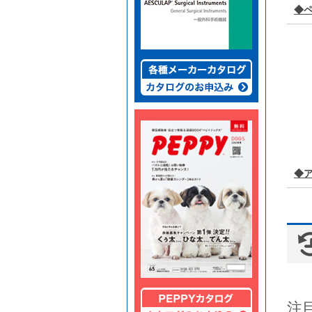
◆
◆
注