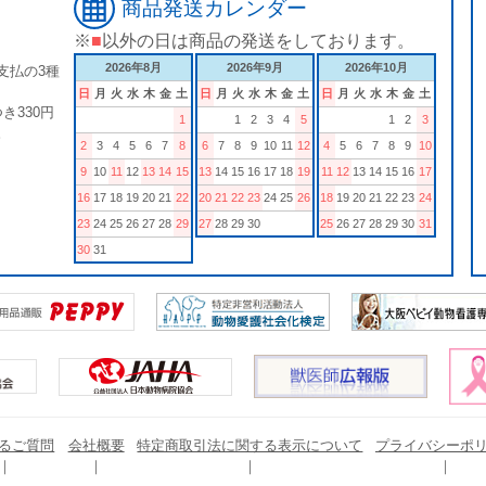
商品発送カレンダー
※
■
以外の日は商品の発送をしております。
2026年8月
2026年9月
2026年10月
支払の3種
日
月
火
水
木
金
土
日
月
火
水
木
金
土
日
月
火
水
木
金
土
き330円
1
1
2
3
4
5
1
2
3
。
2
3
4
5
6
7
8
6
7
8
9
10
11
12
4
5
6
7
8
9
10
9
10
11
12
13
14
15
13
14
15
16
17
18
19
11
12
13
14
15
16
17
16
17
18
19
20
21
22
20
21
22
23
24
25
26
18
19
20
21
22
23
24
23
24
25
26
27
28
29
27
28
29
30
25
26
27
28
29
30
31
30
31
るご質問
会社概要
特定商取引法に関する表示について
プライバシーポ