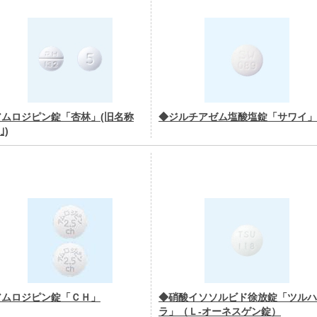
アムロジピン錠「杏林」(旧名称
◆ジルチアゼム塩酸塩錠「サワイ」
｣)
アムロジピン錠「ＣＨ」
◆硝酸イソソルビド徐放錠「ツルハ
ラ」（Ｌ-オーネスゲン錠）