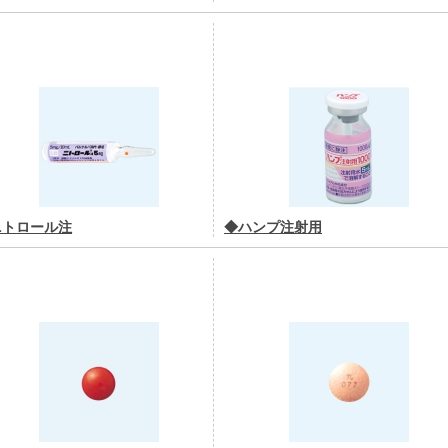
ニトロール注
◆ハンプ注射用