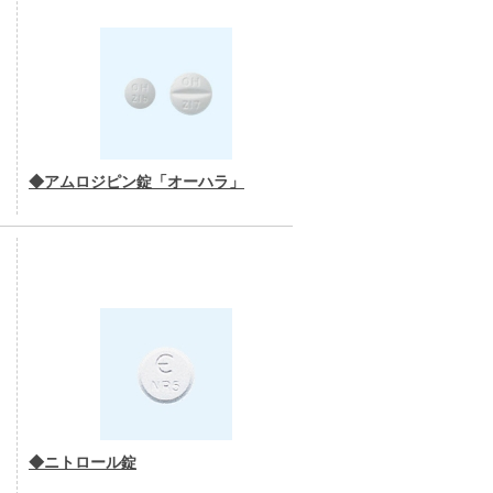
◆アムロジピン錠「オーハラ」
◆ニトロール錠