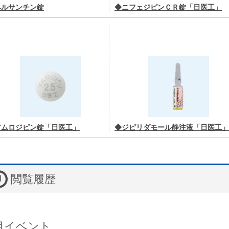
ペルサンチン錠
◆ニフェジピンＣＲ錠「日医工」
アムロジピン錠「日医工」
◆ジピリダモール静注液「日医工」
閲覧履歴
目イベント