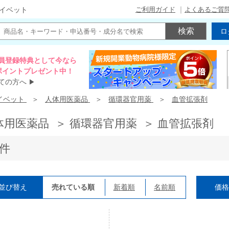
ご利用ガイド
よくあるご質
イベット
ロ
員登録特典として今なら
00ポイントプレゼント中！
ての方へ
▶
イベット
人体用医薬品
循環器官用薬
血管拡張剤
体用医薬品 ＞ 循環器官用薬 ＞ 血管拡張剤
5件
並び替え
売れている順
新着順
名前順
価