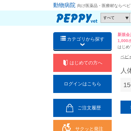
動物病院
向け医薬品・医療材ならペピ
新規会
カテゴリから探す
1,0
はじめ
ペピ
はじめての方へ
人
1
ログインはこちら
ご注文履歴
サクッと発注