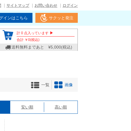
問
サイトマップ
お問い合わせ
ログイン
グインはこちら
サクッと発注
▶
計
0
点入っています
合計 ￥
0
(税込)
送料無料まであと ¥
5,000
(税込)
一覧
画像
格
安い順
高い順