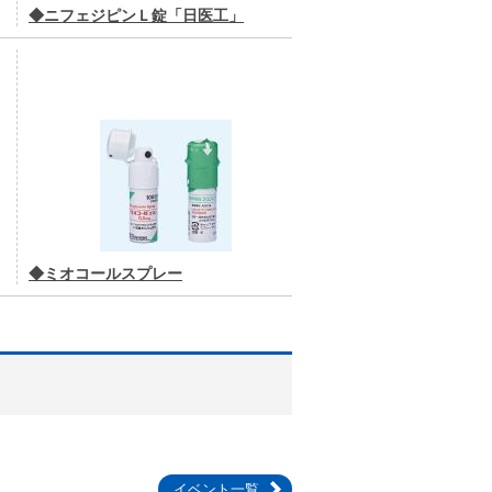
◆ニフェジピンＬ錠「日医工」
◆ミオコールスプレー
イベント一覧