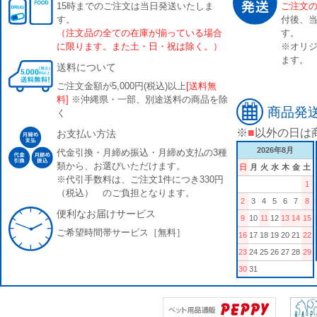
15時までのご注文は当日発送いたしま
ご注文
す。
付後、
（注文品の全ての在庫が揃っている場合
す。
に限ります。また土・日・祝は除く。）
※オリジ
ます。
送料について
ご注文金額が5,000円(税込)以上
[送料無
料]
※沖縄県・一部、別途送料の商品を除
商品発
く
※
■
以外の日は
お支払い方法
2026年8月
代金引換・月締め振込・月締め支払の3種
類から、お選びいただけます。
日
月
火
水
木
金
土
※代引手数料は、ご注文1件につき330円
1
（税込） のご負担となります。
2
3
4
5
6
7
8
便利なお届けサービス
9
10
11
12
13
14
15
ご希望時間帯サービス［無料］
16
17
18
19
20
21
22
23
24
25
26
27
28
29
30
31