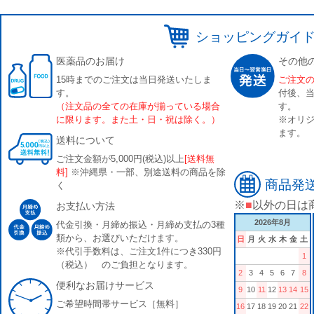
ショッピングガイ
医薬品のお届け
その他
15時までのご注文は当日発送いたしま
ご注文
す。
付後、
（注文品の全ての在庫が揃っている場合
す。
に限ります。また土・日・祝は除く。）
※オリジ
ます。
送料について
ご注文金額が5,000円(税込)以上
[送料無
料]
※沖縄県・一部、別途送料の商品を除
商品発
く
※
■
以外の日は
お支払い方法
2026年8月
代金引換・月締め振込・月締め支払の3種
類から、お選びいただけます。
日
月
火
水
木
金
土
※代引手数料は、ご注文1件につき330円
1
（税込） のご負担となります。
2
3
4
5
6
7
8
便利なお届けサービス
9
10
11
12
13
14
15
ご希望時間帯サービス［無料］
16
17
18
19
20
21
22