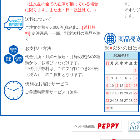
（注文品の全ての在庫が揃っている場合
す。
に限ります。また土・日・祝は除く。）
※オリジ
ます。
送料について
ご注文金額が5,000円(税込)以上
[送料無
料]
※沖縄県・一部、別途送料の商品を除
商品発
く
※
■
以外の日は
お支払い方法
2026年8月
代金引換・月締め振込・月締め支払の3種
類から、お選びいただけます。
日
月
火
水
木
金
土
※代引手数料は、ご注文1件につき330円
1
（税込） のご負担となります。
2
3
4
5
6
7
8
便利なお届けサービス
9
10
11
12
13
14
15
ご希望時間帯サービス［無料］
16
17
18
19
20
21
22
23
24
25
26
27
28
29
30
31