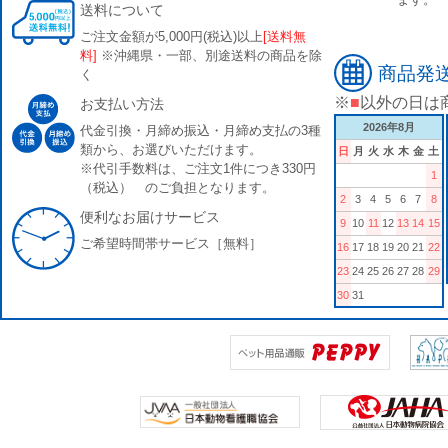
送料について
ご注文金額が5,000円(税込)以上
[送料無
料]
※沖縄県・一部、別途送料の商品を除
商品発
く
※
■
以外の日は
お支払い方法
2026年8月
代金引換・月締め振込・月締め支払の3種
類から、お選びいただけます。
日
月
火
水
木
金
土
※代引手数料は、ご注文1件につき330円
1
（税込） のご負担となります。
2
3
4
5
6
7
8
便利なお届けサービス
9
10
11
12
13
14
15
ご希望時間帯サービス［無料］
16
17
18
19
20
21
22
23
24
25
26
27
28
29
30
31