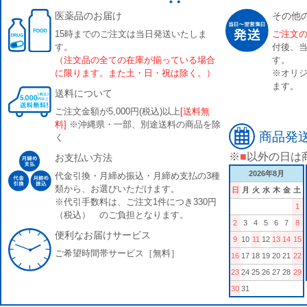
医薬品のお届け
その他
15時までのご注文は当日発送いたしま
ご注文
す。
付後、
（注文品の全ての在庫が揃っている場合
す。
に限ります。また土・日・祝は除く。）
※オリジ
ます。
送料について
ご注文金額が5,000円(税込)以上
[送料無
料]
※沖縄県・一部、別途送料の商品を除
商品発
く
※
■
以外の日は
お支払い方法
2026年8月
代金引換・月締め振込・月締め支払の3種
類から、お選びいただけます。
日
月
火
水
木
金
土
※代引手数料は、ご注文1件につき330円
1
（税込） のご負担となります。
2
3
4
5
6
7
8
便利なお届けサービス
9
10
11
12
13
14
15
ご希望時間帯サービス［無料］
16
17
18
19
20
21
22
23
24
25
26
27
28
29
30
31