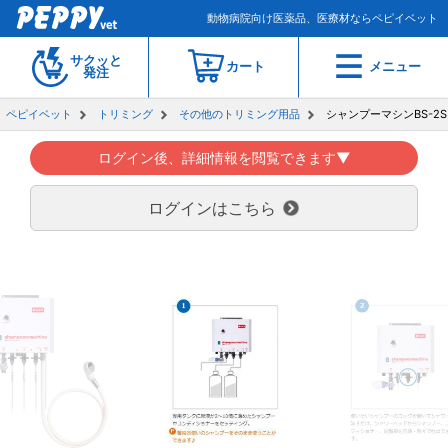
動物病院向け医薬品、医療材ならペピイベット
サクッと
カート
メニュー
発注
ペピイベット
トリミング
その他のトリミング用品
シャンプーマシンBS-2S
ログイン後、詳細情報を閲覧できます▼
ログインはこちら