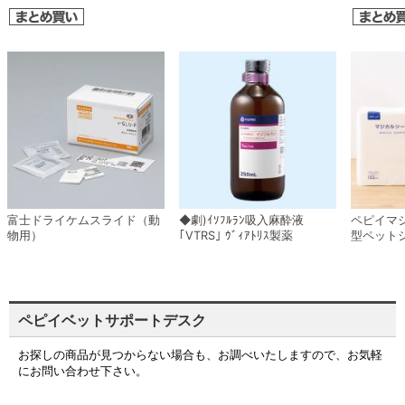
富士ドライケムスライド（動
◆劇)ｲｿﾌﾙﾗﾝ吸入麻酔液
ペピイマ
物用）
｢VTRS｣ ｳﾞｨｱﾄﾘｽ製薬
型ペット
ペピイベットサポートデスク
お探しの商品が見つからない場合も、お調べいたしますので、お気軽
にお問い合わせ下さい。