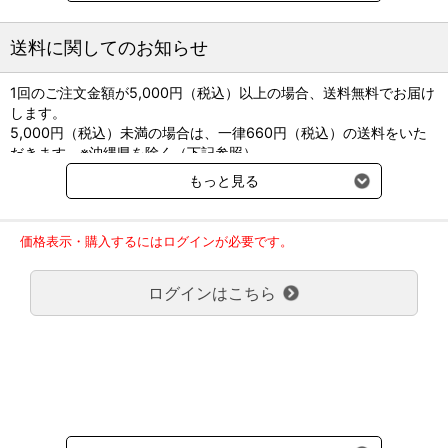
※お申込み手順はこちら※
送料に関してのお知らせ
1回のご注文金額が5,000円（税込）以上の場合、送料無料でお届け
します。
＜デモ貸出機について＞
5,000円（税込）未満の場合は、一律660円（税込）の送料をいた
ご導入の前提は問いません！
だきます。※沖縄県を除く（下記参照）
デモご希望の動物病院様は「デモ機依頼」をカートに入れ
※2017年11月14日（火）より沖縄県へのお届けにつきましては、1
ご注文いただきますとお申し込みが完了いたします。
もっと見る
回のご注文金額（税込）が、30,000円以上で配送無料となります。
30,000円未満の場合、1,800円（税込）の送料をいただきます。
※送料のご負担はございません。
ご了承のほどよろしくお願い致します。
※沖縄・離島は対象外となります。ご了承ください。
価格表示・購入するにはログインが必要です。
弊社都合でお届けが２回以上に分かれる場合の送料負担は、１回分
のみで新たな送料は発生しません。
ログインはこちら
大型商品送料が必要な商品をご注文の場合は、大型商品送料のみご
負担頂きます。
通常送料660円はかかりません。
クール便の商品につきましては、一律220円のクール便送料をいた
だきます。（沖縄、小笠原諸島以外）
要冷蔵の液剤・薬品の沖縄県及び小笠原諸島へのお届けには、通常
送料660円（税込）に加えて別途クール便代990円（税込）を申し
受けます。