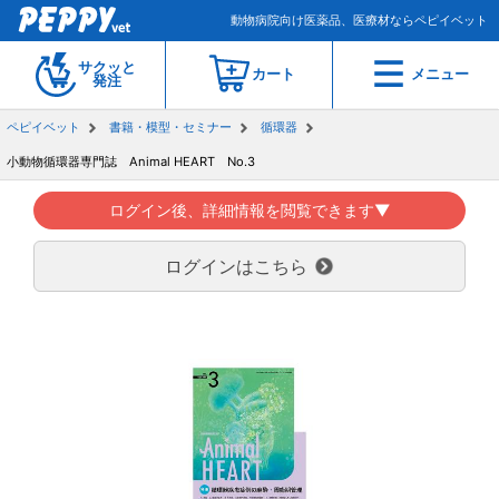
動物病院向け医薬品、医療材ならペピイベット
サクッと
カート
メニュー
発注
ペピイベット
書籍・模型・セミナー
循環器
小動物循環器専門誌 Animal HEART No.3
ログイン後、詳細情報を閲覧できます▼
ログインはこちら