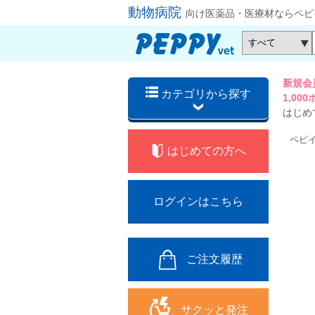
動物病院
向け医薬品・医療材ならペピ
新規会
カテゴリから探す
1,0
はじめ
ペピ
はじめての方へ
ログインはこちら
ご注文履歴
サクッと発注