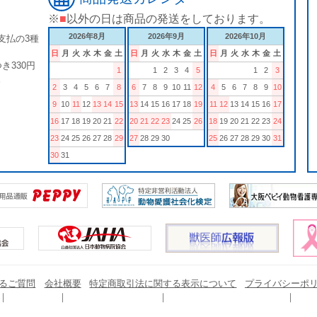
※
■
以外の日は商品の発送をしております。
2026年8月
2026年9月
2026年10月
支払の3種
日
月
火
水
木
金
土
日
月
火
水
木
金
土
日
月
火
水
木
金
土
き330円
1
1
2
3
4
5
1
2
3
。
2
3
4
5
6
7
8
6
7
8
9
10
11
12
4
5
6
7
8
9
10
9
10
11
12
13
14
15
13
14
15
16
17
18
19
11
12
13
14
15
16
17
16
17
18
19
20
21
22
20
21
22
23
24
25
26
18
19
20
21
22
23
24
23
24
25
26
27
28
29
27
28
29
30
25
26
27
28
29
30
31
30
31
るご質問
会社概要
特定商取引法に関する表示について
プライバシーポ