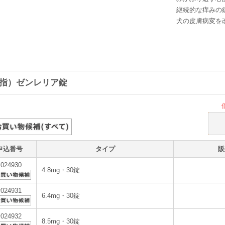
継続的な痒みの
犬の皮膚病変を
指）ゼンレリア錠
申込番号
タイプ
販
v024930
4.8mg・30錠
v024931
6.4mg・30錠
v024932
8.5mg・30錠