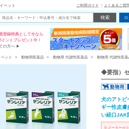
ご利用ガイド
よくあるご質
イベット
ロ
員登録特典として今なら
00ポイントプレゼント中！
ての方へ
▶
イベット
動物用医薬品
動物用 代謝性医薬品
動物用 代謝性医薬
◆要指）
犬のアトピ
ギー性皮膚
い経口JAK
※メーカーか