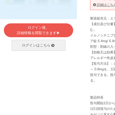
詳細はこち
製造販売元：エ
【成分及び分量
ログイン後、
む。
詳細情報を閲覧できます▶
イルノシチニブ含量
ア錠 6.4mg/ 6
ログインはこちら
剤型：割線の入
【効能又は効果
アレルギー性皮
【投与方法】：犬
～ 0.8mgを
投与できる。投
る。
製品特長
投与開始1日か
1日1回投与の
みがぶり返す心