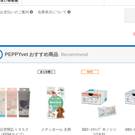
お支払いのご案内
在庫表示について
PEPPYvet おすすめ商品
Recommend
元空間広々マスク
メディボール 犬用
BBｴｰｽｸﾗｯﾌﾟ モノシン
BBｴｰ
（KF94タイプ）
1/2丸針