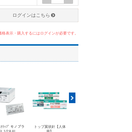
ログインはこちら
価格表示・購入するにはログインが必要です。
ｽｸﾗｯﾌﾟ モノプラ
トップ翼状針【人体
◆フォルテコール錠
◆コ
ス 1/2丸針
用】