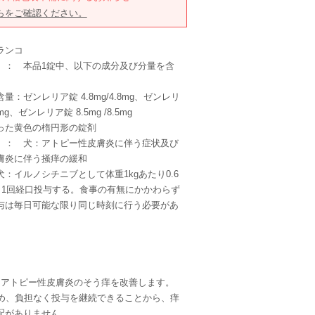
らをご確認ください。
ランコ
】： 本品1錠中、以下の成分及び分量を含
：ゼンレリア錠 4.8mg/4.8mg、ゼンレリ
.4mg、ゼンレリア錠 8.5mg /8.5mg
った黄色の楕円形の錠剤
】： 犬：アトピー性皮膚炎に伴う症状及び
膚炎に伴う掻痒の緩和
：イルノシチニブとして体重1kgあたり0.6
、1日1回経口投与する。食事の有無にかかわらず
与は毎日可能な限り同じ時刻に行う必要があ
らアトピー性皮膚炎のそう痒を改善します。
ため、負担なく投与を継続できることから、痒
配がありません。