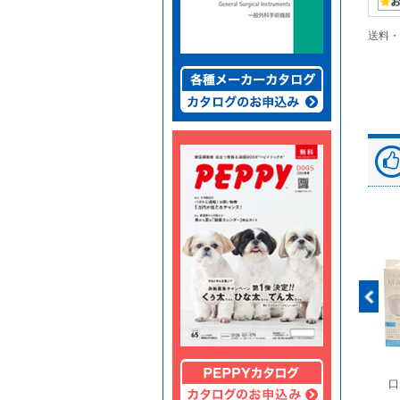
送料・
富士ドライケムスライ
◆劇)ｲｿﾌﾙﾗﾝ吸入麻酔
ペピイマジカルシーツ
口
ド（動物用）
液｢VTRS｣ ｳﾞｨｱﾄﾘｽ...
（中厚型ペットシー