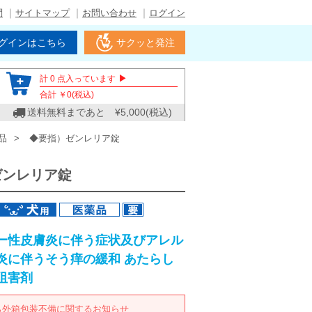
問
サイトマップ
お問い合わせ
ログイン
グインはこちら
サクッと発注
▶
計
0
点入っています
合計 ￥
0
(税込)
送料無料まであと ¥
5,000
(税込)
品
◆要指）ゼンレリア錠
ゼンレリア錠
ー性皮膚炎に伴う症状及びアレル
炎に伴うそう痒の緩和 あたらし
阻害剤
ら外箱包装不備に関するお知らせ