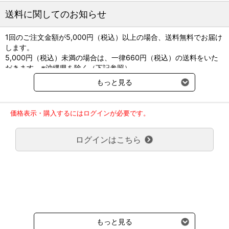
CBDカゼインタブ1粒当たり、10mgのCBDが含まれており、動物の
送料に関してのお知らせ
神経の健康をサポートします。
※THC：テトラヒドロカンナビノールの略であり、向精神作用をも
1回のご注文金額が5,000円（税込）以上の場合、送料無料でお届け
つため、使用については法律で規制されています。
します。
5,000円（税込）未満の場合は、一律660円（税込）の送料をいた
＜トリプシン加水分解牛由来カゼイン＞
だきます。※沖縄県を除く（下記参照）
カゼインはミルクに含まれるタンパク成分で、犬猫の環境変化への
※2017年11月14日（火）より沖縄県へのお届けにつきましては、1
対応をサポートします。
もっと見る
回のご注文金額（税込）が、30,000円以上で配送無料となります。
留守番、引越し、家族構成の変化、天候(台風、雷など)の変化な
30,000円未満の場合、1,800円（税込）の送料をいただきます。
ど、犬猫の不安を引き起こす要因は身の回りに多く存在します。
ご了承のほどよろしくお願い致します。
価格表示・購入するにはログインが必要です。
弊社都合でお届けが２回以上に分かれる場合の送料負担は、１回分
＜ダブルフレーバー＞
のみで新たな送料は発生しません。
CBDカゼインタブは、不安で警戒心の高まった犬猫でも食べやす
ログインはこちら
大型商品送料が必要な商品をご注文の場合は、大型商品送料のみご
い、動物が好むミルクとチキンのダブルフレーバーです。
負担頂きます。
通常送料660円はかかりません。
●原材料
クール便の商品につきましては、一律220円のクール便送料をいた
カゼイン（トリプシン加水分解牛由来カゼイン）、カンナビジオー
だきます。（沖縄、小笠原諸島以外）
ル（CBD）、結晶セルロース、チキンフレーバー、乳糖、ヒドロキ
要冷蔵の液剤・薬品の沖縄県及び小笠原諸島へのお届けには、通常
シプロピルセルロース、二酸化ケイ素、ステアリン酸カルシウム、
送料660円（税込）に加えて別途クール便代990円（税込）を申し
ミルクフレーバー、アスパルテーム
受けます。
もっと見る
●給与方法