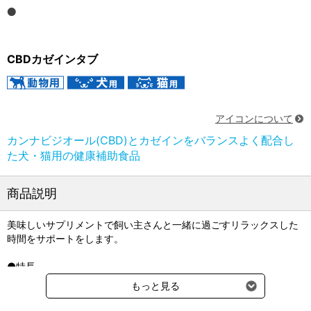
CBDカゼインタブ
アイコンについて
カンナビジオール(CBD)とカゼインをバランスよく配合し
た犬・猫用の健康補助食品
商品説明
美味しいサプリメントで飼い主さんと一緒に過ごすリラックスした
時間をサポートをします。
●特長
＜カンナビジオール(CBD)＞
もっと見る
CBDはWHO(世界保健機関)も認めている安全な成分で、国内薬科大
学にてTHC※フリーが証明されたCBDを採用しています。