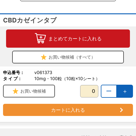
1日当たり、以下の量を目安に1～2回に分け、そのまま、または食
事に混ぜて給与してください。
CBDカゼインタブ
［犬］
体重
5kg 未満：1～2粒
まとめてカートに入れる
5～15 kg：2～3粒
15kg 以上：3～4粒
［猫］
お買い物候補（すべて）
1粒
貯法
申込番号：
v061373
直射日光を避け、涼しい場所に保管してください。
タ イ プ：
10mg・100粒（10粒×10シート）
小児の手の届かないところに保管してください。
ー
＋
お買い物候補
●包装
100粒（10粒×10シート）
カートに入れる