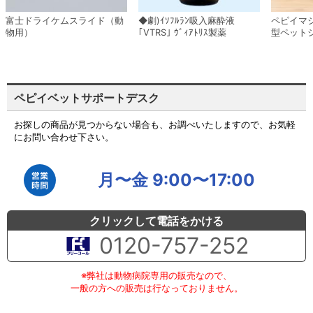
富士ドライケムスライド（動
◆劇)ｲｿﾌﾙﾗﾝ吸入麻酔液
ペピイマ
物用）
｢VTRS｣ ｳﾞｨｱﾄﾘｽ製薬
型ペット
ペピイベットサポートデスク
お探しの商品が見つからない場合も、お調べいたしますので、お気軽
にお問い合わせ下さい。
月〜金 9:00〜17:00
クリックして電話をかける
0120-757-252
※弊社は動物病院専用の販売なので、
一般の方への販売は行なっておりません。