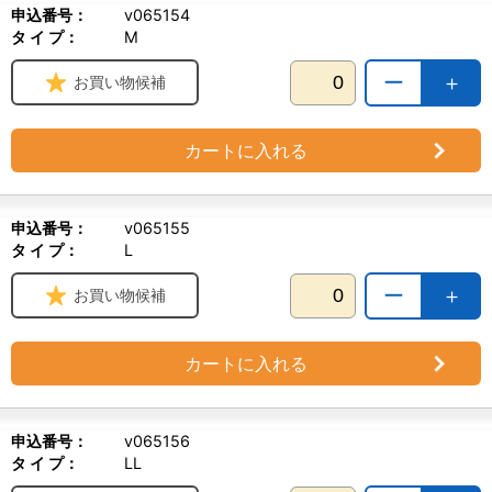
②水分が残らないように乾拭きをしてください。
申込番号：
v065154
タ イ プ：
M
＜ご注意＞
ー
＋
・クッション／マットは丸洗いしないこと（カバーの清拭のみ）
お買い物候補
・有機溶剤（シンナー）は使用しないこと
・直射日光に当てないこと
・薬液を使用する場合は、目立たない場所で試し拭きをし、問題が
カートに入れる
ないことを確認してから使用すること（劣化の原因になります）
申込番号：
v065155
タ イ プ：
L
ー
＋
お買い物候補
カートに入れる
申込番号：
v065156
タ イ プ：
LL