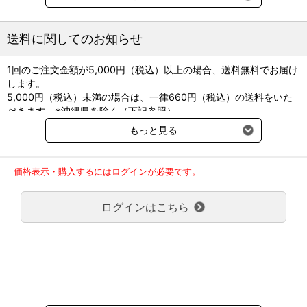
【特長】
クッションの高さを調整することが可能です。
ビーズを寄せて調整ひもで縛ることで、
送料に関してのお知らせ
クッションの高さを変えて、適切な位置で使用可。
1回のご注文金額が5,000円（税込）以上の場合、送料無料でお届け
＜犬種＞
します。
S：小型犬（チワワなど）
5,000円（税込）未満の場合は、一律660円（税込）の送料をいた
M：中型犬（柴犬など）
だきます。※沖縄県を除く（下記参照）
L：中～大型犬（柴犬～ラブラドールレトリーバーなど）
※2017年11月14日（火）より沖縄県へのお届けにつきましては、1
LL：大型犬（ラブラドールレトリーバーなど）
もっと見る
回のご注文金額（税込）が、30,000円以上で配送無料となります。
30,000円未満の場合、1,800円（税込）の送料をいただきます。
＜サイズ（mm）・重量＞
ご了承のほどよろしくお願い致します。
S：270×365×55（H)・0.1kg
価格表示・購入するにはログインが必要です。
弊社都合でお届けが２回以上に分かれる場合の送料負担は、１回分
首回り：～30cm
のみで新たな送料は発生しません。
M：350×435×65（H)・0.3kg
ログインはこちら
大型商品送料が必要な商品をご注文の場合は、大型商品送料のみご
首回り：30～35cm
負担頂きます。
L：460×580×75（H)・0.5kg
通常送料660円はかかりません。
首回り：35～40cm
クール便の商品につきましては、一律220円のクール便送料をいた
LL：610×670×90（H)・0.8kg
だきます。（沖縄、小笠原諸島以外）
首回り：40～45cm
要冷蔵の液剤・薬品の沖縄県及び小笠原諸島へのお届けには、通常
送料660円（税込）に加えて別途クール便代990円（税込）を申し
受けます。