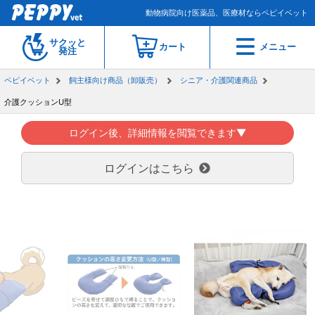
動物病院向け医薬品、医療材ならペピイベット
サクッと
カート
メニュー
発注
ペピイベット
飼主様向け商品（卸販売）
シニア・介護関連商品
介護クッションU型
ログイン後、詳細情報を閲覧できます▼
ログインはこちら