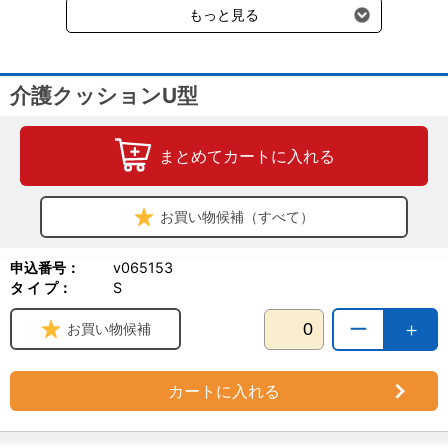
もっと見る
介護クッションU型
まとめてカートに入れる
お買い物候補（すべて）
＜材質＞
申込番号：
v065153
カバー…ポリエステル100％
タ イ プ：
S
中材…発泡樹脂ビーズ
ー
＋
お買い物候補
【お手入れ方法】
①水もしくは、ぬるま湯を含ませた柔らかい布で拭いてください。
感染症の恐れがある汚れなどには、対応する薬液を既定の濃度に希
カートに入れる
釈して清拭後、薬液が残らないようにもう一度水拭きをしてくださ
い。