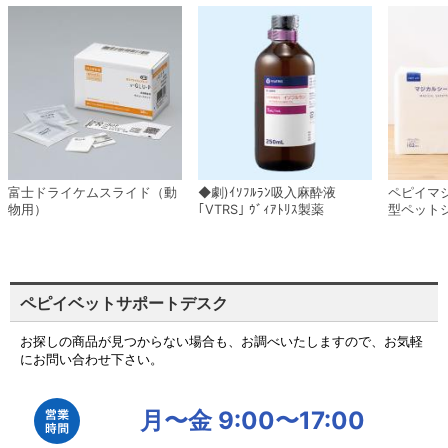
富士ドライケムスライド（動
◆劇)ｲｿﾌﾙﾗﾝ吸入麻酔液
ペピイマ
物用）
｢VTRS｣ ｳﾞｨｱﾄﾘｽ製薬
型ペット
ペピイベットサポートデスク
お探しの商品が見つからない場合も、お調べいたしますので、お気軽
にお問い合わせ下さい。
月〜金 9:00〜17:00