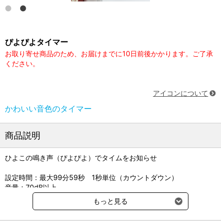
ぴよぴよタイマー
お取り寄せ商品のため、お届けまでに10日前後かかります。ご了承
ください。
アイコンについて
かわいい音色のタイマー
商品説明
ひよこの鳴き声（ぴよぴよ）でタイムをお知らせ
設定時間：最大99分59秒 1秒単位（カウントダウン）
音量：70dB以上
裏面にマグネット付き
もっと見る
●サイズ：約幅65×高さ75×奥行17mm