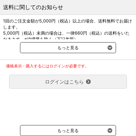
●重量：47グラム
送料に関してのお知らせ
●電源：DC3V（CR2032コイン形リチウム電池×1個）
●付属品：お試し用電池1個、取扱説明書
1回のご注文金額が5,000円（税込）以上の場合、送料無料でお届け
します。
5,000円（税込）未満の場合は、一律660円（税込）の送料をいた
だきます。※沖縄県を除く（下記参照）
※2017年11月14日（火）より沖縄県へのお届けにつきましては、1
もっと見る
回のご注文金額（税込）が、30,000円以上で配送無料となります。
30,000円未満の場合、1,800円（税込）の送料をいただきます。
ご了承のほどよろしくお願い致します。
価格表示・購入するにはログインが必要です。
弊社都合でお届けが２回以上に分かれる場合の送料負担は、１回分
のみで新たな送料は発生しません。
ログインはこちら
大型商品送料が必要な商品をご注文の場合は、大型商品送料のみご
負担頂きます。
通常送料660円はかかりません。
クール便の商品につきましては、一律220円のクール便送料をいた
だきます。（沖縄、小笠原諸島以外）
要冷蔵の液剤・薬品の沖縄県及び小笠原諸島へのお届けには、通常
送料660円（税込）に加えて別途クール便代990円（税込）を申し
受けます。
もっと見る