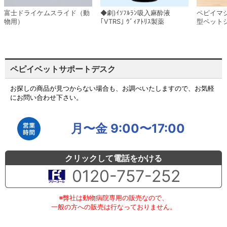
富士ドライケムスライド（動
◆劇)ｲｿﾌﾙﾗﾝ吸入麻酔液
ペピイマ
物用）
｢VTRS｣ ｳﾞｨｱﾄﾘｽ製薬
型ペット
ペピイベットサポートデスク
お探しの商品が見つからない場合も、お調べいたしますので、お気軽
にお問い合わせ下さい。
月〜金 9:00〜17:00
クリックして電話をかける
0120-757-252
※弊社は動物病院専用の販売なので、
一般の方への販売は行なっておりません。