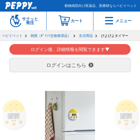
動物病院向け医薬品、医療材ならペピイベット
サクッと
カート
メニュー
発注
ペピイベット
雑貨（ﾎﾟｲﾝﾄ交換推奨品）
生活用品
ぴよぴよタイマー
ログイン後、詳細情報を閲覧できます▼
ログインはこちら