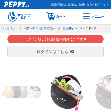
動物病院向け医薬品、医療材ならペピイベット
サクッと
カート
メニュー
発注
ペピイベット
雑貨（ﾎﾟｲﾝﾄ交換推奨品）
生活用品
エッグポーチ
ログイン後、詳細情報を閲覧できます▼
ログインはこちら