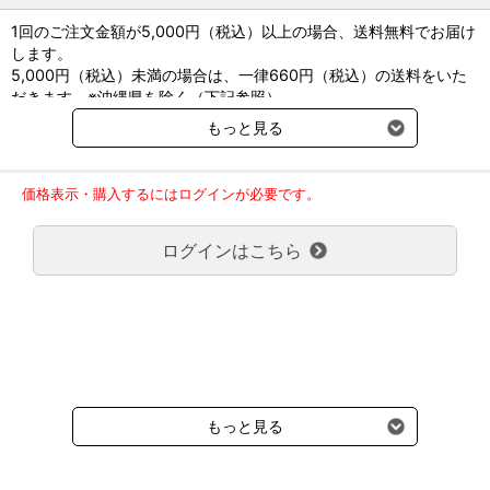
1回のご注文金額が5,000円（税込）以上の場合、送料無料でお届け
します。
5,000円（税込）未満の場合は、一律660円（税込）の送料をいた
だきます。※沖縄県を除く（下記参照）
※2017年11月14日（火）より沖縄県へのお届けにつきましては、1
もっと見る
回のご注文金額（税込）が、30,000円以上で配送無料となります。
30,000円未満の場合、1,800円（税込）の送料をいただきます。
ご了承のほどよろしくお願い致します。
価格表示・購入するにはログインが必要です。
弊社都合でお届けが２回以上に分かれる場合の送料負担は、１回分
のみで新たな送料は発生しません。
ログインはこちら
大型商品送料が必要な商品をご注文の場合は、大型商品送料のみご
負担頂きます。
通常送料660円はかかりません。
クール便の商品につきましては、一律220円のクール便送料をいた
だきます。（沖縄、小笠原諸島以外）
要冷蔵の液剤・薬品の沖縄県及び小笠原諸島へのお届けには、通常
送料660円（税込）に加えて別途クール便代990円（税込）を申し
受けます。
もっと見る