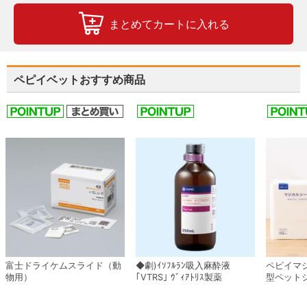
まとめてカートに入れる
ペピイベットおすすめ商品
富士ドライケムスライド（動
◆劇)ｲｿﾌﾙﾗﾝ吸入麻酔液
ペピイマ
物用）
｢VTRS｣ ｳﾞｨｱﾄﾘｽ製薬
型ペット