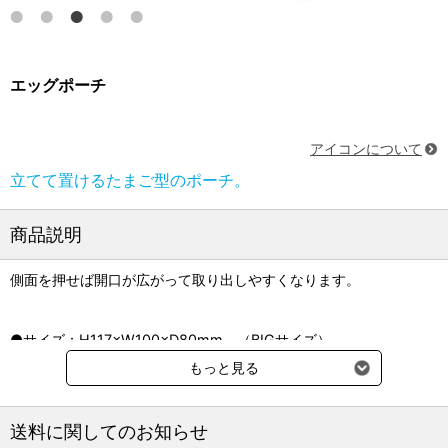
エッグポーチ
アイコンについて
立てて置けるたまご型のポーチ。
商品説明
側面を押せば開口が広がって取り出しやすくなります。
●サイズ：H117×W100×D80mm、（BIGサイズ）
H140×W120×D96mm
もっと見る
（どうぶつの耳の形状によってサイズは若干異なります）
●材質：シリコーンゴム
送料に関してのお知らせ