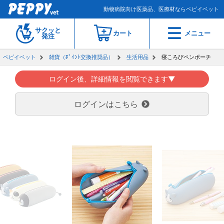
動物病院向け医薬品、医療材ならペピイベット
サクッと
カート
メニュー
発注
ペピイベット
雑貨（ﾎﾟｲﾝﾄ交換推奨品）
生活用品
寝ころびペンポーチ
ログイン後、詳細情報を閲覧できます▼
ログインはこちら