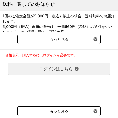
送料に関してのお知らせ
1回のご注文金額が5,000円（税込）以上の場合、送料無料でお届け
します。
5,000円（税込）未満の場合は、一律660円（税込）の送料をいた
だきます。※沖縄県を除く（下記参照）
※2017年11月14日（火）より沖縄県へのお届けにつきましては、1
もっと見る
回のご注文金額（税込）が、30,000円以上で配送無料となります。
30,000円未満の場合、1,800円（税込）の送料をいただきます。
ご了承のほどよろしくお願い致します。
価格表示・購入するにはログインが必要です。
弊社都合でお届けが２回以上に分かれる場合の送料負担は、１回分
のみで新たな送料は発生しません。
ログインはこちら
大型商品送料が必要な商品をご注文の場合は、大型商品送料のみご
負担頂きます。
通常送料660円はかかりません。
クール便の商品につきましては、一律220円のクール便送料をいた
だきます。（沖縄、小笠原諸島以外）
要冷蔵の液剤・薬品の沖縄県及び小笠原諸島へのお届けには、通常
送料660円（税込）に加えて別途クール便代990円（税込）を申し
受けます。
もっと見る