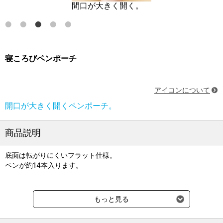
間口が大きく開く。
寝ころびペンポーチ
アイコンについて
開口が大きく開くペンポーチ。
商品説明
底面は転がりにくいフラット仕様。
ペンが約14本入ります。
●サイズ：H55×W200×D60mm
もっと見る
（どうぶつの耳の形状によってサイズは若干異なります）
●材質：シリコーンゴム