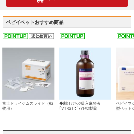
ペピイベットおすすめ商品
富士ドライケムスライド（動
◆劇)ｲｿﾌﾙﾗﾝ吸入麻酔液
ペピイマ
物用）
｢VTRS｣ ｳﾞｨｱﾄﾘｽ製薬
型ペット