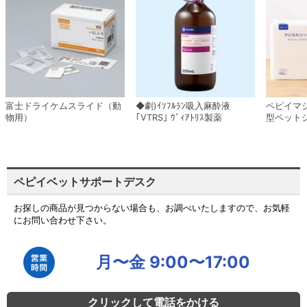
富士ドライケムスライド（動
◆劇)ｲｿﾌﾙﾗﾝ吸入麻酔液
ペピイマ
物用）
｢VTRS｣ ｳﾞｨｱﾄﾘｽ製薬
型ペット
ペピイベットサポートデスク
お探しの商品が見つからない場合も、お調べいたしますので、お気軽
にお問い合わせ下さい。
月〜金 9:00〜17:00
クリックして電話をかける