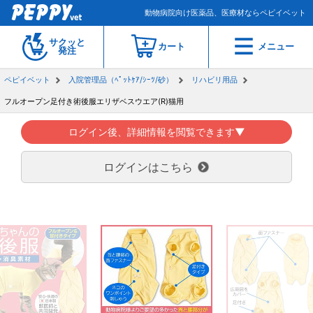
動物病院向け医薬品、医療材ならペピイベット
サクッと
カート
メニュー
発注
ペピイベット
入院管理品（ﾍﾟｯﾄｹｱ/ｼｰﾂ/砂）
リハビリ用品
フルオープン足付き術後服エリザベスウエア(R)猫用
ログイン後、詳細情報を閲覧できます▼
ログインはこちら