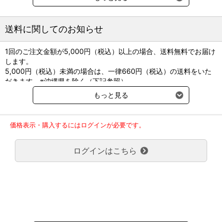
送料に関してのお知らせ
術後服エリザベスウエア(R)小型犬用
術後服エリザベスウエア(R)ダックス用
1回のご注文金額が5,000円（税込）以上の場合、送料無料でお届け
します。
術後服エリザベスウエア(R)フレブル・パグ用
5,000円（税込）未満の場合は、一律660円（税込）の送料をいた
術後服エリザベスウエア(R)中型犬用
だきます。※沖縄県を除く（下記参照）
術後服エリザベスウエア(R)大型犬用
※2017年11月14日（火）より沖縄県へのお届けにつきましては、1
もっと見る
回のご注文金額（税込）が、30,000円以上で配送無料となります。
30,000円未満の場合、1,800円（税込）の送料をいただきます。
術後服エリザベスウエア(R)猫用
ご了承のほどよろしくお願い致します。
価格表示・購入するにはログインが必要です。
弊社都合でお届けが２回以上に分かれる場合の送料負担は、１回分
フルオープン足付き術後服エリザベスウエア(R) スタートセ
のみで新たな送料は発生しません。
ット
ログインはこちら
大型商品送料が必要な商品をご注文の場合は、大型商品送料のみご
術後服エリザベスウエア(R) フルオープン胃ろうチューブ対
負担頂きます。
通常送料660円はかかりません。
応 猫用
クール便の商品につきましては、一律220円のクール便送料をいた
術後服エリザベスウエア(R) フルオープン胃ろうチューブ対
だきます。（沖縄、小笠原諸島以外）
要冷蔵の液剤・薬品の沖縄県及び小笠原諸島へのお届けには、通常
応 小型犬用
送料660円（税込）に加えて別途クール便代990円（税込）を申し
術後服エリザベスウエア(R) フルオープン胃ろうチューブ対
受けます。