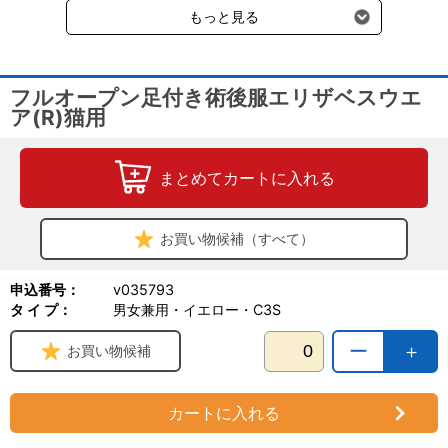
応 ダックス用
もっと見る
サイズ一覧表チラシはこちら
フルオープン足付き術後服エリザベスウエ
ア(R)猫用
まとめてカートに入れる
お買い物候補（すべて）
※ご覧いただくにはログインが必要です。
申込番号：
v035793
タ イ プ：
男女兼用・イエロー・C3S
ー
＋
お買い物候補
カートに入れる