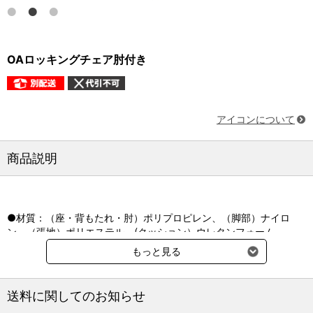
OAロッキングチェア肘付き
アイコンについて
商品説明
●材質：（座・背もたれ・肘）ポリプロピレン、（脚部）ナイロ
ン、（張地）ポリエステル、(クッション）ウレタンフォーム
●サイズ：W57×D62×H82-94cm
もっと見る
●座面高：44-56cm
●重量：9.0kg
●ガススプリング上下昇降機構
送料に関してのお知らせ
●背もたれロッキング機構