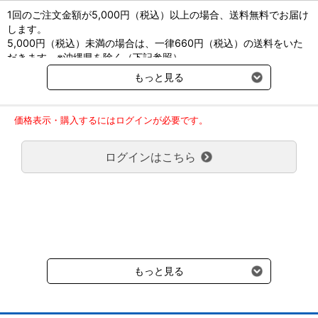
1回のご注文金額が5,000円（税込）以上の場合、送料無料でお届け
します。
5,000円（税込）未満の場合は、一律660円（税込）の送料をいた
だきます。※沖縄県を除く（下記参照）
※2017年11月14日（火）より沖縄県へのお届けにつきましては、1
もっと見る
回のご注文金額（税込）が、30,000円以上で配送無料となります。
30,000円未満の場合、1,800円（税込）の送料をいただきます。
ご了承のほどよろしくお願い致します。
価格表示・購入するにはログインが必要です。
弊社都合でお届けが２回以上に分かれる場合の送料負担は、１回分
のみで新たな送料は発生しません。
ログインはこちら
大型商品送料が必要な商品をご注文の場合は、大型商品送料のみご
負担頂きます。
通常送料660円はかかりません。
クール便の商品につきましては、一律220円のクール便送料をいた
だきます。（沖縄、小笠原諸島以外）
要冷蔵の液剤・薬品の沖縄県及び小笠原諸島へのお届けには、通常
送料660円（税込）に加えて別途クール便代990円（税込）を申し
受けます。
もっと見る