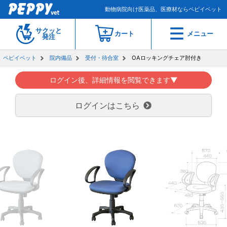
動物病院向け医薬品、医療材ならペピイベット
サクッと
カート
メニュー
発注
ペピイベット
院内備品
受付・待合室
OAロッキングチェア肘付き
ログイン後、詳細情報を閲覧できます▼
ログインはこちら