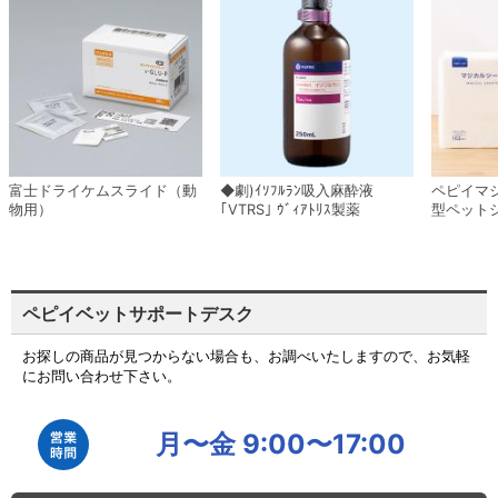
富士ドライケムスライド（動
◆劇)ｲｿﾌﾙﾗﾝ吸入麻酔液
ペピイマ
物用）
｢VTRS｣ ｳﾞｨｱﾄﾘｽ製薬
型ペット
ペピイベットサポートデスク
お探しの商品が見つからない場合も、お調べいたしますので、お気軽
にお問い合わせ下さい。
月〜金 9:00〜17:00