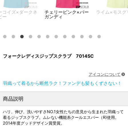
コイズ×ダークネ
チェリーピンク×バー
ライム×モスグ
ー
ガンディ
フォークレディスジップスクラブ 7014SC
アイコンについて
羽織って着るから断然ラク！ファンデも髪もくずさない！
商品説明
ハリ、伸び、洗いやすさNO.1女性たちの意見から生まれた羽織って
着るジップスクラブ。ムレない機能糸クールエスパー（R)使用。
2014年度グッドデザイン賞受賞。