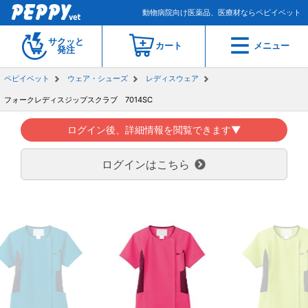
動物病院向け医薬品、医療材ならペピイベット
サクッと
カート
メニュー
発注
ペピイベット
ウェア・シューズ
レディスウェア
フォークレディスジップスクラブ 7014SC
ログイン後、詳細情報を閲覧できます▼
ログインはこちら