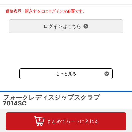
30,000円未満の場合、1,800円（税込）の送料をいただきます。
ご了承のほどよろしくお願い致します。
価格表示・購入するにはログインが必要です。
弊社都合でお届けが２回以上に分かれる場合の送料負担は、１回分
のみで新たな送料は発生しません。
ログインはこちら
大型商品送料が必要な商品をご注文の場合は、大型商品送料のみご
負担頂きます。
通常送料660円はかかりません。
クール便の商品につきましては、一律220円のクール便送料をいた
だきます。（沖縄、小笠原諸島以外）
要冷蔵の液剤・薬品の沖縄県及び小笠原諸島へのお届けには、通常
送料660円（税込）に加えて別途クール便代990円（税込）を申し
受けます。
もっと見る
フォークレディスジップスクラブ
7014SC
まとめてカートに入れる