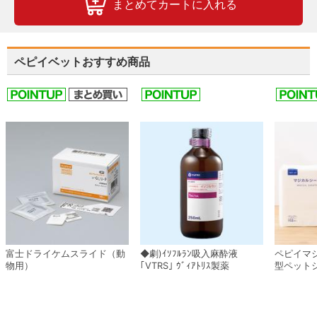
まとめてカートに入れる
ペピイベットおすすめ商品
富士ドライケムスライド（動
◆劇)ｲｿﾌﾙﾗﾝ吸入麻酔液
ペピイマ
物用）
｢VTRS｣ ｳﾞｨｱﾄﾘｽ製薬
型ペット