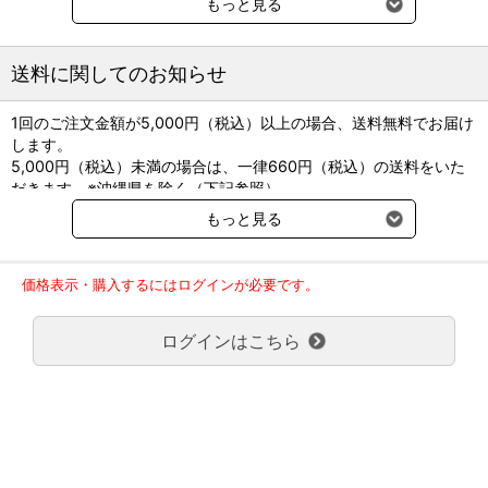
もっと見る
【サイズ】
送料に関してのお知らせ
吸水部：約8mm×16mm
全 長：約幅85mm
1回のご注文金額が5,000円（税込）以上の場合、送料無料でお届け
重 量：172g
します。
入 数：5本／袋×20袋
5,000円（税込）未満の場合は、一律660円（税込）の送料をいた
だきます。※沖縄県を除く（下記参照）
【素 材】
※2017年11月14日（火）より沖縄県へのお届けにつきましては、1
吸水部：セルロース
もっと見る
回のご注文金額（税込）が、30,000円以上で配送無料となります。
スティック部：ポリプロピレン
30,000円未満の場合、1,800円（税込）の送料をいただきます。
※EOG滅菌済
ご了承のほどよろしくお願い致します。
価格表示・購入するにはログインが必要です。
弊社都合でお届けが２回以上に分かれる場合の送料負担は、１回分
届出番号：27B2X00243000145
のみで新たな送料は発生しません。
製造販売元：ハクゾウメディカル
ログインはこちら
大型商品送料が必要な商品をご注文の場合は、大型商品送料のみご
負担頂きます。
通常送料660円はかかりません。
クール便の商品につきましては、一律220円のクール便送料をいた
だきます。（沖縄、小笠原諸島以外）
要冷蔵の液剤・薬品の沖縄県及び小笠原諸島へのお届けには、通常
送料660円（税込）に加えて別途クール便代990円（税込）を申し