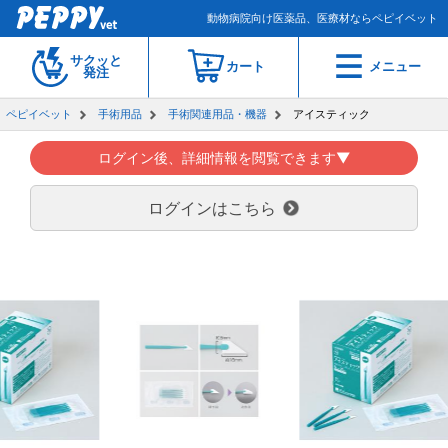
動物病院向け医薬品、医療材ならペピイベット
サクッと
カート
メニュー
発注
ペピイベット
手術用品
手術関連用品・機器
アイスティック
ログイン後、詳細情報を閲覧できます▼
ログインはこちら