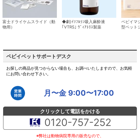
富士ドライケムスライド（動
◆劇)ｲｿﾌﾙﾗﾝ吸入麻酔液
ペピイマ
物用）
｢VTRS｣ ｳﾞｨｱﾄﾘｽ製薬
型ペット
ペピイベットサポートデスク
お探しの商品が見つからない場合も、お調べいたしますので、お気軽
にお問い合わせ下さい。
月〜金 9:00〜17:00
クリックして電話をかける
0120-757-252
※弊社は動物病院専用の販売なので、