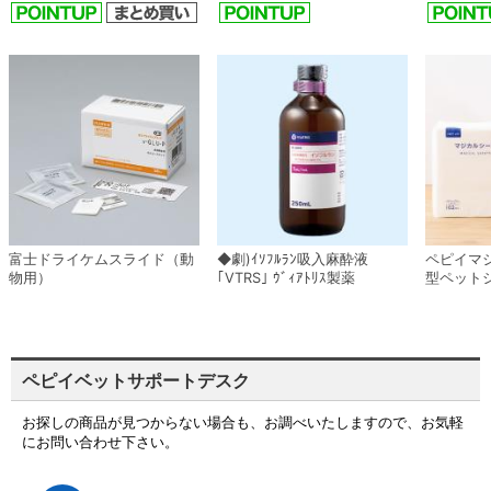
富士ドライケムスライド（動
◆劇)ｲｿﾌﾙﾗﾝ吸入麻酔液
ペピイマ
物用）
｢VTRS｣ ｳﾞｨｱﾄﾘｽ製薬
型ペット
ペピイベットサポートデスク
お探しの商品が見つからない場合も、お調べいたしますので、お気軽
にお問い合わせ下さい。