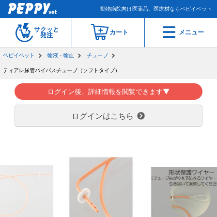
動物病院向け医薬品、医療材ならペピイベット
サクッと
カート
メニュー
発注
ペピイベット
輸液・輸血
チューブ
ティアレ尿管バイパスチューブ（ソフトタイプ）
ログイン後、詳細情報を閲覧できます▼
ログインはこちら