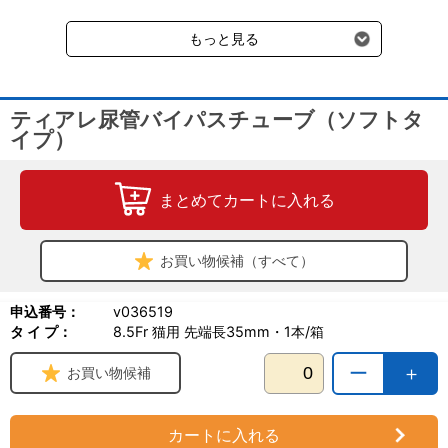
・外径 3.3mm
受けます。
・内径 2.1mm
もっと見る
・先端側孔 3穴
・固定板 2枚
（固定には医療用瞬間接着剤をご使用ください。）
ティアレ尿管バイパスチューブ（ソフトタ
●動物用医療機器届出番号：元動薬第447号
イプ）
まとめてカートに入れる
お買い物候補（すべて）
申込番号：
v036519
タ イ プ：
8.5Fr 猫用 先端長35mm・1本/箱
ー
＋
お買い物候補
カートに入れる