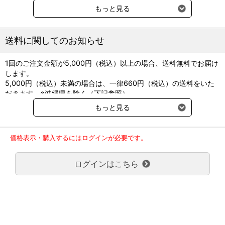
②ループ形状が胎動を吸収し、腎盂、膀胱の縫合部など
もっと見る
局所への負荷を軽減、チューブ脱落を予防します。
③太いチューブ（8.5Fr：内径1.9mm、10Fr：内径2.1mm）
で、つまりを予防します。
送料に関してのお知らせ
④接合部がない構造で、尿が滞留する部分がありません。
⑤体外からのアクセスが無いため感染のリスクが少ない仕様
1回のご注文金額が5,000円（税込）以上の場合、送料無料でお届け
です。
します。
5,000円（税込）未満の場合は、一律660円（税込）の送料をいた
だきます。※沖縄県を除く（下記参照）
■8.5Fr製品仕様
※2017年11月14日（火）より沖縄県へのお届けにつきましては、1
・猫用先端長 35mm
もっと見る
回のご注文金額（税込）が、30,000円以上で配送無料となります。
・犬用先端長 40mm
30,000円未満の場合、1,800円（税込）の送料をいただきます。
・有効長 500mm
ご了承のほどよろしくお願い致します。
・外径 2.8mm
価格表示・購入するにはログインが必要です。
弊社都合でお届けが２回以上に分かれる場合の送料負担は、１回分
・内径 1.9mm
のみで新たな送料は発生しません。
・先端側孔 3穴
ログインはこちら
大型商品送料が必要な商品をご注文の場合は、大型商品送料のみご
・固定板 2枚
負担頂きます。
（固定には医療用瞬間接着剤をご使用ください。）
通常送料660円はかかりません。
■10Fr製品仕様
クール便の商品につきましては、一律220円のクール便送料をいた
・猫用先端長 35mm
だきます。（沖縄、小笠原諸島以外）
・犬用先端長 40mm
要冷蔵の液剤・薬品の沖縄県及び小笠原諸島へのお届けには、通常
・有効長 500mm
送料660円（税込）に加えて別途クール便代990円（税込）を申し