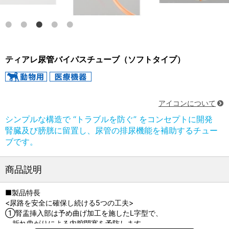
ティアレ尿管バイパスチューブ（ソフトタイプ）
アイコンについて
シンプルな構造で “トラブルを防ぐ” をコンセプトに開発
腎臓及び膀胱に留置し、尿管の排尿機能を補助するチュー
ブです。
商品説明
■製品特長
<尿路を安全に確保し続ける5つの工夫>
①腎盂挿入部は予め曲げ加工を施したL字型で、
折れ曲がりによる内腔閉塞を予防します。