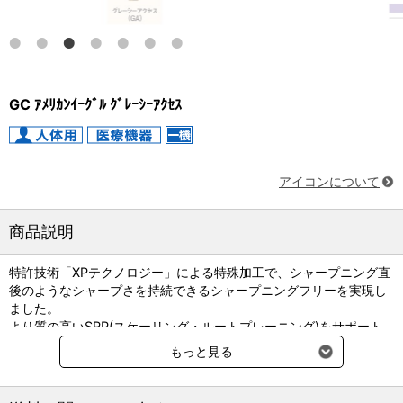
GC ｱﾒﾘｶﾝｲｰｸﾞﾙ ｸﾞﾚｰｼｰｱｸｾｽ
アイコンについて
商品説明
特許技術「XPテクノロジー」による特殊加工で、シャープニング直
後のようなシャープさを持続できるシャープニングフリーを実現し
ました。
より質の高いSRP(スケーリング・ルートプレーニング)をサポート
します。
もっと見る
正確に操作できる“SURE GRIP HANDLE”。滑りにくく、繊細な作業
を正確に行うのに適しています。