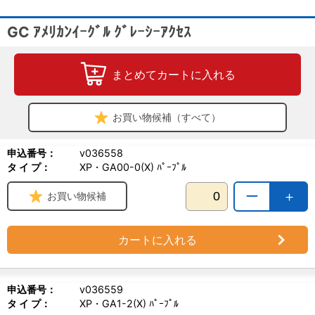
GC ｱﾒﾘｶﾝｲｰｸﾞﾙ ｸﾞﾚｰｼｰｱｸｾｽ
まとめてカートに入れる
お買い物候補（すべて）
申込番号：
v036558
タ イ プ：
XP・GA00-0(X) ﾊﾟｰﾌﾟﾙ
ー
＋
お買い物候補
カートに入れる
申込番号：
v036559
タ イ プ：
XP・GA1-2(X) ﾊﾟｰﾌﾟﾙ