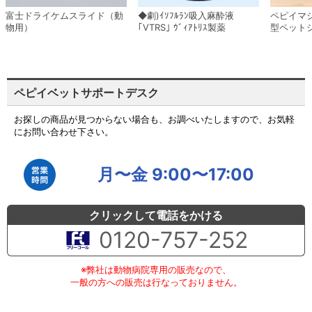
富士ドライケムスライド（動
◆劇)ｲｿﾌﾙﾗﾝ吸入麻酔液
ペピイマ
物用）
｢VTRS｣ ｳﾞｨｱﾄﾘｽ製薬
型ペット
ペピイベットサポートデスク
お探しの商品が見つからない場合も、お調べいたしますので、お気軽
にお問い合わせ下さい。
月〜金 9:00〜17:00
クリックして電話をかける
0120-757-252
※弊社は動物病院専用の販売なので、
一般の方への販売は行なっておりません。