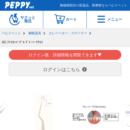
動物病院向け医薬品、医療材ならペピイベット
サクッと
カート
メニュー
発注
ペピイベット
鋼製器具
エレベーター・スケーラー
GC ｱﾒﾘｶﾝｲｰｸﾞﾙ ｸﾞﾚｰｼｰｱｸｾｽ
ログイン後、詳細情報を閲覧できます▼
ログインはこちら