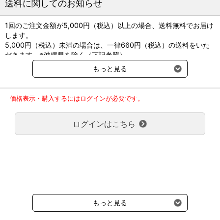
送料に関してのお知らせ
[XPグレーシーアクセス]
1回のご注文金額が5,000円（税込）以上の場合、送料無料でお届け
●製造販売元：ジーシー
します。
●一般医療機器：13B1X00155000255
5,000円（税込）未満の場合は、一律660円（税込）の送料をいた
だきます。※沖縄県を除く（下記参照）
※2017年11月14日（火）より沖縄県へのお届けにつきましては、1
もっと見る
回のご注文金額（税込）が、30,000円以上で配送無料となります。
30,000円未満の場合、1,800円（税込）の送料をいただきます。
ご了承のほどよろしくお願い致します。
価格表示・購入するにはログインが必要です。
弊社都合でお届けが２回以上に分かれる場合の送料負担は、１回分
のみで新たな送料は発生しません。
ログインはこちら
大型商品送料が必要な商品をご注文の場合は、大型商品送料のみご
負担頂きます。
通常送料660円はかかりません。
クール便の商品につきましては、一律220円のクール便送料をいた
だきます。（沖縄、小笠原諸島以外）
要冷蔵の液剤・薬品の沖縄県及び小笠原諸島へのお届けには、通常
送料660円（税込）に加えて別途クール便代990円（税込）を申し
受けます。
もっと見る