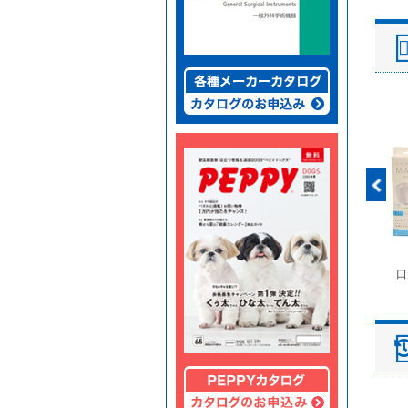
富士ドライケムスライ
◆劇)ｲｿﾌﾙﾗﾝ吸入麻酔
ペピイマジカルシーツ
口
ド（動物用）
液｢VTRS｣ ｳﾞｨｱﾄﾘｽ...
（中厚型ペットシー
ツ）