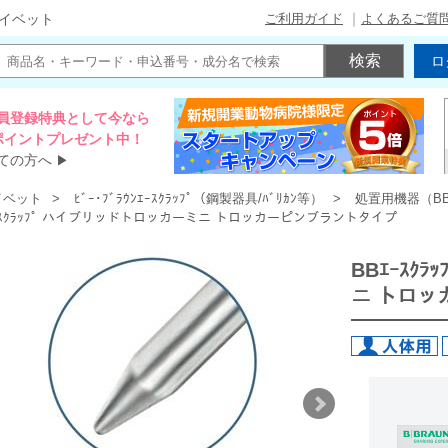
ご利用ガイド
よくあるご質
イベット
ロ
員登録特典として今なら
00ポイントプレゼント中！
ての方へ
▶
イベット
ﾋﾞｰ･ﾌﾞﾗｳﾝｴｰｽｸﾗｯﾌﾟ（鋼製器具/ﾊﾞﾘｶﾝ等）
処置用機器（B
ｰｽｸﾗｯﾌﾟ ハイブリッドトロッカーミニ トロッカーピンブラントタイプ
BBｴｰｽｸ
ニ トロッ