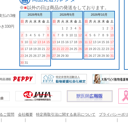
※
■
以外の日は商品の発送をしております。
2026年8月
2026年9月
2026年10月
支払の3種
日
月
火
水
木
金
土
日
月
火
水
木
金
土
日
月
火
水
木
金
土
き330円
1
1
2
3
4
5
1
2
3
。
2
3
4
5
6
7
8
6
7
8
9
10
11
12
4
5
6
7
8
9
10
9
10
11
12
13
14
15
13
14
15
16
17
18
19
11
12
13
14
15
16
17
16
17
18
19
20
21
22
20
21
22
23
24
25
26
18
19
20
21
22
23
24
23
24
25
26
27
28
29
27
28
29
30
25
26
27
28
29
30
31
30
31
るご質問
会社概要
特定商取引法に関する表示について
プライバシーポ