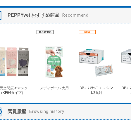
PEPPYvet おすすめ商品
Recommend
元空間広々マスク
メディボール 犬用
BBｴｰｽｸﾗｯﾌﾟ モノシン
BBｴｰ
（KF94タイプ）
1/2丸針
閲覧履歴
Browsing history