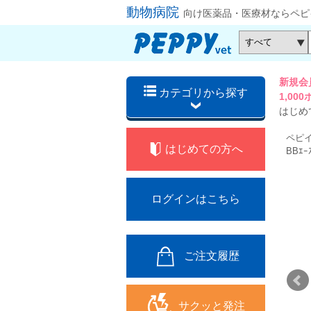
動物病院
向け医薬品・医療材ならペピ
新規会
カテゴリから探す
1,0
はじめ
ペピ
はじめての方へ
BBｴ
ログインはこちら
ご注文履歴
サクッと発注