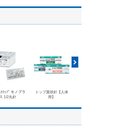
ｽｸﾗｯﾌﾟ モノプラ
トップ翼状針【人体
◆フォルテコール錠
◆コ
ス 1/2丸針
用】