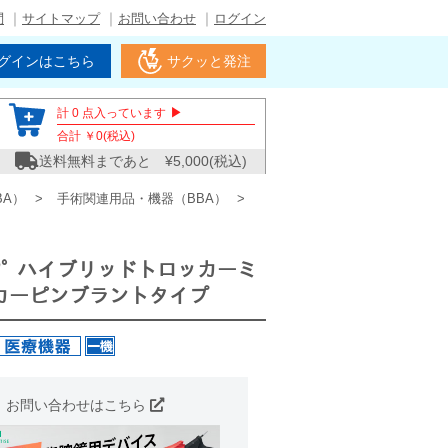
問
サイトマップ
お問い合わせ
ログイン
グインはこちら
サクッと発注
▶
計
0
点入っています
合計 ￥
0
(税込)
送料無料まであと ¥
5,000
(税込)
BA）
手術関連用品・機器（BBA）
ﾗｯﾌﾟ ハイブリッドトロッカーミ
カーピンブラントタイプ
お問い合わせはこちら