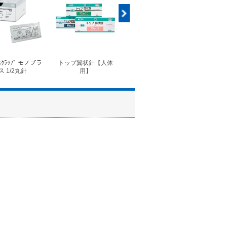
ｽｸﾗｯﾌﾟ モノプラ
トップ翼状針【人体
◆フォルテコール錠
◆コ
ス 1/2丸針
用】