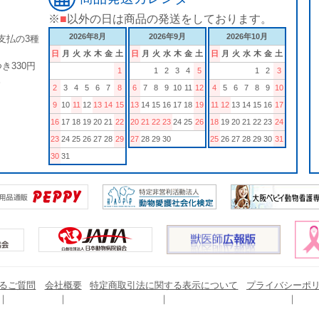
※
■
以外の日は商品の発送をしております。
2026年8月
2026年9月
2026年10月
支払の3種
日
月
火
水
木
金
土
日
月
火
水
木
金
土
日
月
火
水
木
金
土
き330円
1
1
2
3
4
5
1
2
3
。
2
3
4
5
6
7
8
6
7
8
9
10
11
12
4
5
6
7
8
9
10
9
10
11
12
13
14
15
13
14
15
16
17
18
19
11
12
13
14
15
16
17
16
17
18
19
20
21
22
20
21
22
23
24
25
26
18
19
20
21
22
23
24
23
24
25
26
27
28
29
27
28
29
30
25
26
27
28
29
30
31
30
31
るご質問
会社概要
特定商取引法に関する表示について
プライバシーポ