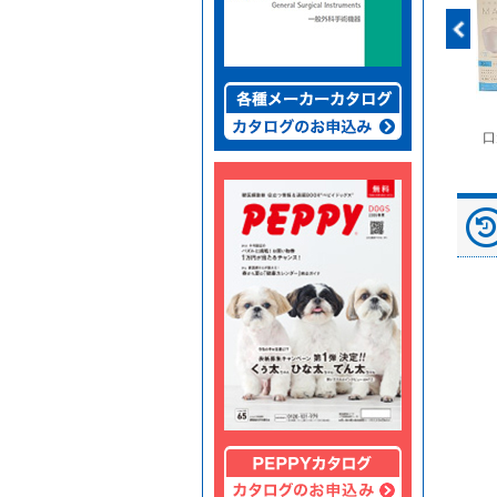
富士ドライケムスライ
◆劇)ｲｿﾌﾙﾗﾝ吸入麻酔
ペピイマジカルシーツ
口
ド（動物用）
液｢VTRS｣ ｳﾞｨｱﾄﾘｽ...
（中厚型ペットシー
ツ）