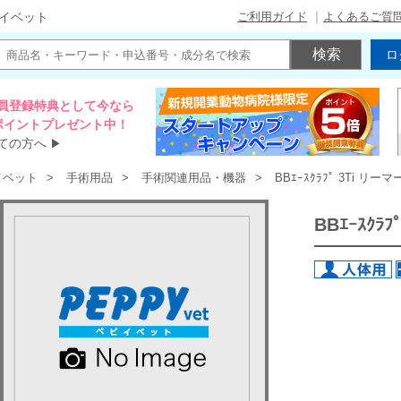
ご利用ガイド
よくあるご質
イベット
ロ
員登録特典として今なら
00ポイントプレゼント中！
ての方へ
▶
イベット
手術用品
手術関連用品・機器
BBｴｰｽｸﾗﾌﾟ 3Ti 
BBｴｰｽｸ