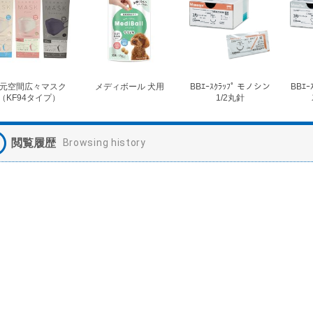
元空間広々マスク
メディボール 犬用
BBｴｰｽｸﾗｯﾌﾟ モノシン
BBｴｰ
（KF94タイプ）
1/2丸針
閲覧履歴
Browsing history