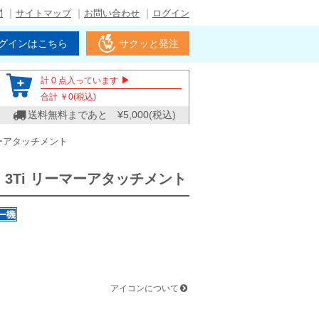
問
サイトマップ
お問い合わせ
ログイン
グインはこちら
サクッと発注
▶
計
0
点入っています
合計 ￥
0
(税込)
送料無料まであと ¥
5,000
(税込)
リーマーアタッチメント
ﾗﾌﾟ 3Ti リーマーアタッチメント
アイコンについて