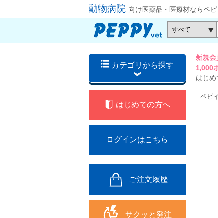
動物病院
向け医薬品・医療材ならペピ
新規会
カテゴリから探す
1,0
はじめ
ペピ
はじめての方へ
ログインはこちら
ご注文履歴
サクッと発注