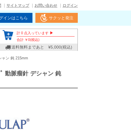
問
サイトマップ
お問い合わせ
ログイン
グインはこちら
サクッと発注
▶
計
0
点入っています
合計 ￥
0
(税込)
送料無料まであと ¥
5,000
(税込)
シャン 鈍 215mm
ﾗｯﾌﾟ 動脈瘤針 デシャン 鈍