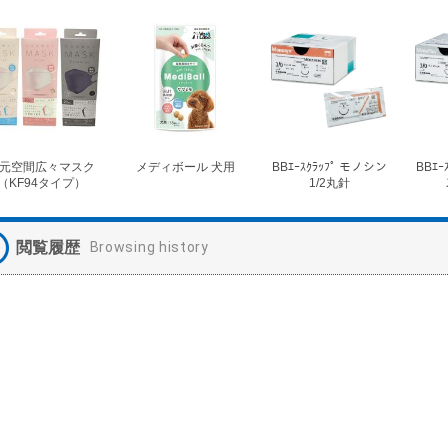
元空間広々マスク
メディボール 犬用
BBｴｰｽｸﾗｯﾌﾟ モノシン
BBｴｰ
（KF94タイプ）
1/2丸針
閲覧履歴
Browsing history