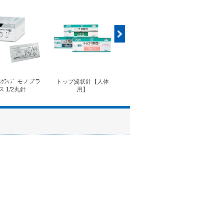
ｽｸﾗｯﾌﾟ モノプラ
トップ翼状針【人体
◆フォルテコール錠
◆コ
ス 1/2丸針
用】