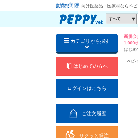
動物病院
向け医薬品・医療材ならペピ
新規会
カテゴリから探す
1,0
はじめ
ペピ
はじめての方へ
ログインはこちら
ご注文履歴
サクッと発注