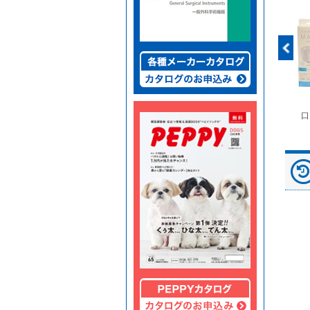
富士ドライケムスライ
◆劇)ｲｿﾌﾙﾗﾝ吸入麻酔
ペピイマジカルシーツ
口
ド（動物用）
液｢VTRS｣ ｳﾞｨｱﾄﾘｽ...
（中厚型ペットシー
ツ）