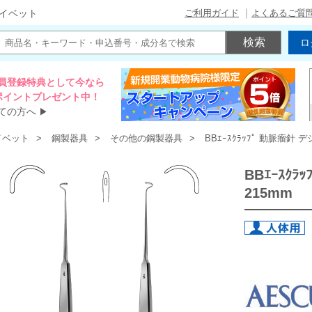
ご利用ガイド
よくあるご質
イベット
ロ
員登録特典として今なら
00ポイントプレゼント中！
ての方へ
▶
イベット
鋼製器具
その他の鋼製器具
BBｴｰｽｸﾗｯﾌﾟ 動脈瘤針 デ
BBｴｰｽｸ
215mm