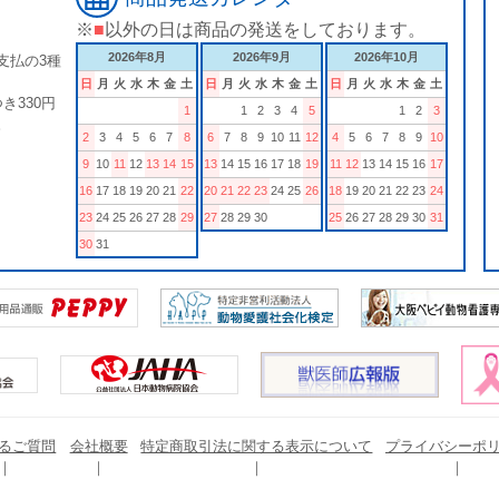
※
■
以外の日は商品の発送をしております。
2026年8月
2026年9月
2026年10月
支払の3種
日
月
火
水
木
金
土
日
月
火
水
木
金
土
日
月
火
水
木
金
土
き330円
1
1
2
3
4
5
1
2
3
。
2
3
4
5
6
7
8
6
7
8
9
10
11
12
4
5
6
7
8
9
10
9
10
11
12
13
14
15
13
14
15
16
17
18
19
11
12
13
14
15
16
17
16
17
18
19
20
21
22
20
21
22
23
24
25
26
18
19
20
21
22
23
24
23
24
25
26
27
28
29
27
28
29
30
25
26
27
28
29
30
31
30
31
るご質問
会社概要
特定商取引法に関する表示について
プライバシーポ