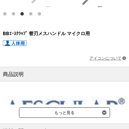
BBｴｰｽｸﾗｯﾌﾟ 替刃メスハンドル マイクロ用
アイコンについて
商品説明
もっと見る
納期：3～4週間