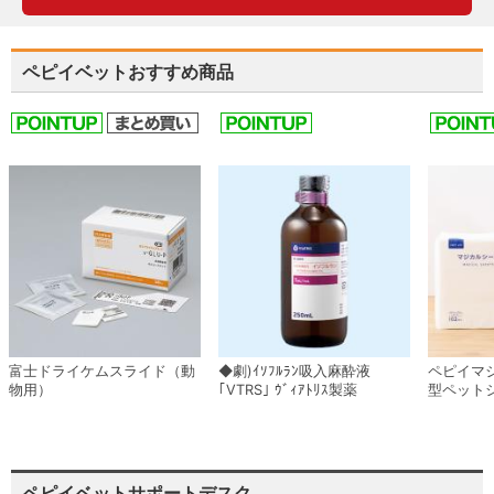
ペピイベットおすすめ商品
富士ドライケムスライド（動
◆劇)ｲｿﾌﾙﾗﾝ吸入麻酔液
ペピイマ
物用）
｢VTRS｣ ｳﾞｨｱﾄﾘｽ製薬
型ペット
ペピイベットサポートデスク