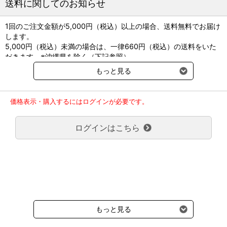
送料に関してのお知らせ
※国外からの取り寄せのためお時間をいただく場合がございま
す。
医療機器許認可番号は製造付属の添付文書を参照下さい。
1回のご注文金額が5,000円（税込）以上の場合、送料無料でお届け
します。
長くご愛用いただくために。
5,000円（税込）未満の場合は、一律660円（税込）の送料をいた
専用のメンテナンスオイル「ステリリットi」の商品ページでは、
だきます。※沖縄県を除く（下記参照）
メンテナンス方法をご案内しております。
※2017年11月14日（火）より沖縄県へのお届けにつきましては、1
もっと見る
正しいメンテナンスは、破損、変色、錆びなどの予防につながり
回のご注文金額（税込）が、30,000円以上で配送無料となります。
ます。是非ご一読ください。
30,000円未満の場合、1,800円（税込）の送料をいただきます。
ご了承のほどよろしくお願い致します。
価格表示・購入するにはログインが必要です。
弊社都合でお届けが２回以上に分かれる場合の送料負担は、１回分
メンテナンス用オイル ステリリットｉの商品ページはこちら
のみで新たな送料は発生しません。
ログインはこちら
大型商品送料が必要な商品をご注文の場合は、大型商品送料のみご
負担頂きます。
通常送料660円はかかりません。
クール便の商品につきましては、一律220円のクール便送料をいた
だきます。（沖縄、小笠原諸島以外）
要冷蔵の液剤・薬品の沖縄県及び小笠原諸島へのお届けには、通常
送料660円（税込）に加えて別途クール便代990円（税込）を申し
受けます。
もっと見る