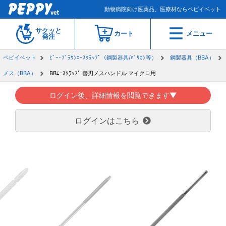
動物病院向け医薬品、医療材ならペピイベット
サクッと
カート
メニュー
発注
ペピイベット
ﾋﾞｰ･ﾌﾞﾗｳﾝｴｰｽｸﾗｯﾌﾟ（鋼製器具/ﾊﾞﾘｶﾝ等）
鋼製器具（BBA）
メス（BBA）
BBｴｰｽｸﾗｯﾌﾟ 替刃メスハンドル マイクロ用
ログイン後、詳細情報を閲覧できます▼
ログインはこちら