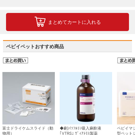
まとめてカートに入れる
ペピイベットおすすめ商品
富士ドライケムスライド（動
◆劇)ｲｿﾌﾙﾗﾝ吸入麻酔液
ペピイマ
物用）
｢VTRS｣ ｳﾞｨｱﾄﾘｽ製薬
型ペット