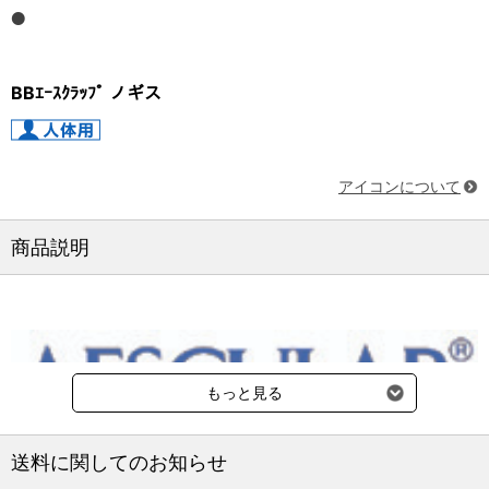
BBｴｰｽｸﾗｯﾌﾟ ノギス
アイコンについて
商品説明
もっと見る
納期：3～4週間
送料に関してのお知らせ
※国外からの取り寄せのためお時間をいただく場合がございま
す。