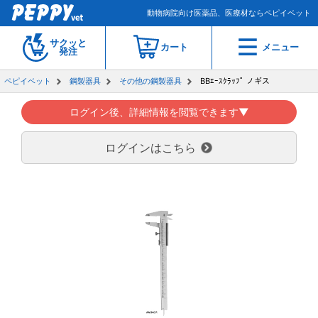
動物病院向け医薬品、医療材ならペピイベット
サクッと
カート
メニュー
発注
ペピイベット
鋼製器具
その他の鋼製器具
BBｴｰｽｸﾗｯﾌﾟ ノギス
ログイン後、詳細情報を閲覧できます▼
ログインはこちら