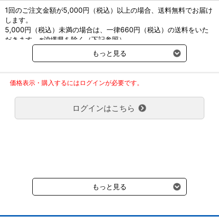
医療機器許認可番号は製造付属の添付文書を参照下さい。
1回のご注文金額が5,000円（税込）以上の場合、送料無料でお届け
します。
長くご愛用いただくために。
5,000円（税込）未満の場合は、一律660円（税込）の送料をいた
専用のメンテナンスオイル「ステリリットi」の商品ページでは、
だきます。※沖縄県を除く（下記参照）
メンテナンス方法をご案内しております。
※2017年11月14日（火）より沖縄県へのお届けにつきましては、1
もっと見る
正しいメンテナンスは、破損、変色、錆びなどの予防につながり
回のご注文金額（税込）が、30,000円以上で配送無料となります。
ます。是非ご一読ください。
30,000円未満の場合、1,800円（税込）の送料をいただきます。
ご了承のほどよろしくお願い致します。
価格表示・購入するにはログインが必要です。
弊社都合でお届けが２回以上に分かれる場合の送料負担は、１回分
メンテナンス用オイル ステリリットｉの商品ページはこちら
のみで新たな送料は発生しません。
ログインはこちら
大型商品送料が必要な商品をご注文の場合は、大型商品送料のみご
負担頂きます。
通常送料660円はかかりません。
クール便の商品につきましては、一律220円のクール便送料をいた
だきます。（沖縄、小笠原諸島以外）
要冷蔵の液剤・薬品の沖縄県及び小笠原諸島へのお届けには、通常
送料660円（税込）に加えて別途クール便代990円（税込）を申し
受けます。
もっと見る