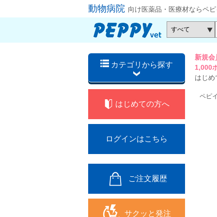
動物病院
向け医薬品・医療材ならペピ
新規会
カテゴリから探す
1,0
はじめ
ペピ
はじめての方へ
ログインはこちら
ご注文履歴
サクッと発注