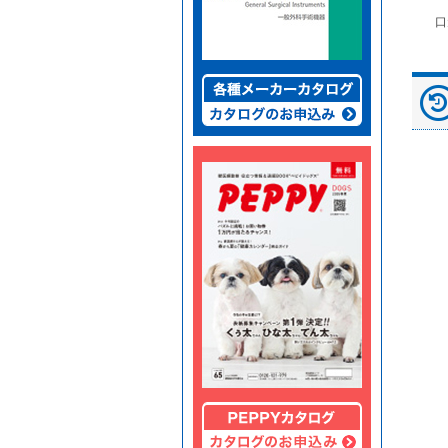
富士ドライケムスライ
◆劇)ｲｿﾌﾙﾗﾝ吸入麻酔
ペピイマジカルシーツ
口
ド（動物用）
液｢VTRS｣ ｳﾞｨｱﾄﾘｽ...
（中厚型ペットシー
ツ）