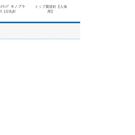
ｽｸﾗｯﾌﾟ モノプラ
トップ翼状針【人体
◆フォルテコール錠
◆コ
ス 1/2丸針
用】