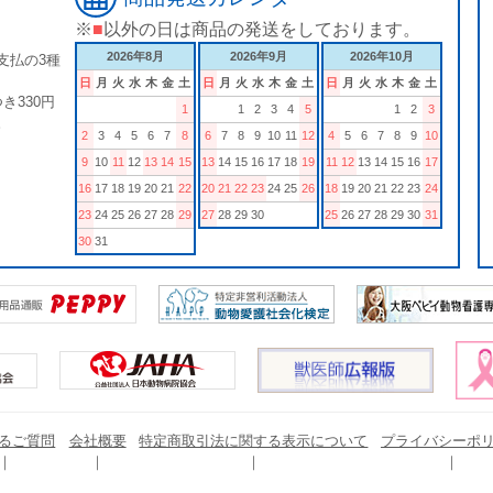
※
■
以外の日は商品の発送をしております。
2026年8月
2026年9月
2026年10月
支払の3種
日
月
火
水
木
金
土
日
月
火
水
木
金
土
日
月
火
水
木
金
土
き330円
1
1
2
3
4
5
1
2
3
。
2
3
4
5
6
7
8
6
7
8
9
10
11
12
4
5
6
7
8
9
10
9
10
11
12
13
14
15
13
14
15
16
17
18
19
11
12
13
14
15
16
17
16
17
18
19
20
21
22
20
21
22
23
24
25
26
18
19
20
21
22
23
24
23
24
25
26
27
28
29
27
28
29
30
25
26
27
28
29
30
31
30
31
るご質問
会社概要
特定商取引法に関する表示について
プライバシーポ