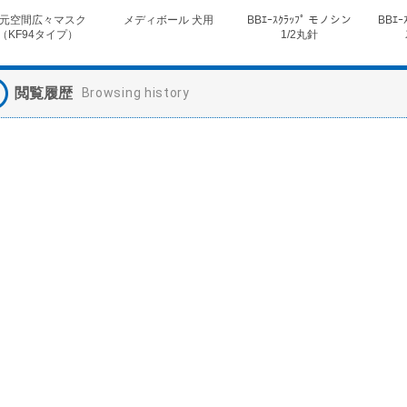
元空間広々マスク
メディボール 犬用
BBｴｰｽｸﾗｯﾌﾟ モノシン
BBｴｰ
（KF94タイプ）
1/2丸針
閲覧履歴
Browsing history