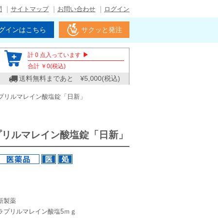
問
サイトマップ
お問い合わせ
ログイン
グインはこちら
サクッと発注
▶
計
0
点入っています
合計 ￥
0
(税込)
送料無料まであと ¥
5,000
(税込)
プリルマレイン酸塩錠「日新」
プリルマレイン酸塩錠「日新」
新製薬
ラプリルマレイン酸塩5ｍｇ