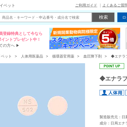
ご利用ガイド
よくあるご質
イベット
ロ
員登録特典として今なら
00ポイントプレゼント中！
ての方へ
▶
イベット
人体用医薬品
循環器官用薬
血圧降下剤
◆エナラ
◆エナラ
製造販売元：日
成分：日局エナ