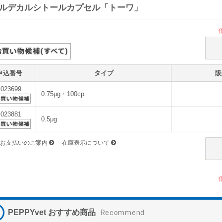
ルデカルシトールカプセル「トーワ」
申込番号
タイプ
販
v023699
0.75μg・100cp
v023881
0.5μg
お支払いのご案内
在庫表示について
PEPPYvet おすすめ商品
Recommend