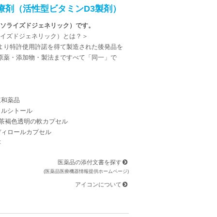
療剤（活性型ビタミンD3製剤）
ーソライズドジェネリック）です。
ライズドジェネリック）とは？＞
より特許使用許諾を得て製造された後発品を
原薬・添加物・製法まですべて「同一」で
東和薬品
カルシトール
μg]茶褐色透明の軟カプセル
ディロールカプセル
存
医薬品の添付文書を探す
(医薬品医療機器情報提供ホームページ)
アイコンについて