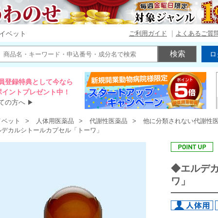
ご利用ガイド
よくあるご質
イベット
ロ
員登録特典として今なら
00ポイントプレゼント中！
ての方へ
▶
イベット
人体用医薬品
代謝性医薬品
他に分類されない代謝性
ルデカルシトールカプセル「トーワ」
◆エルデ
ワ」