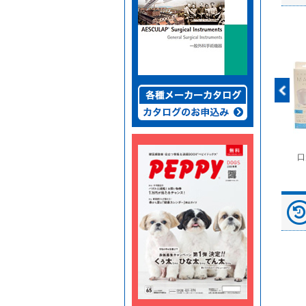
富士ドライケムスライ
◆劇)ｲｿﾌﾙﾗﾝ吸入麻酔
ペピイマジカルシーツ
口
ド（動物用）
液｢VTRS｣ ｳﾞｨｱﾄﾘｽ...
（中厚型ペットシー
ツ）