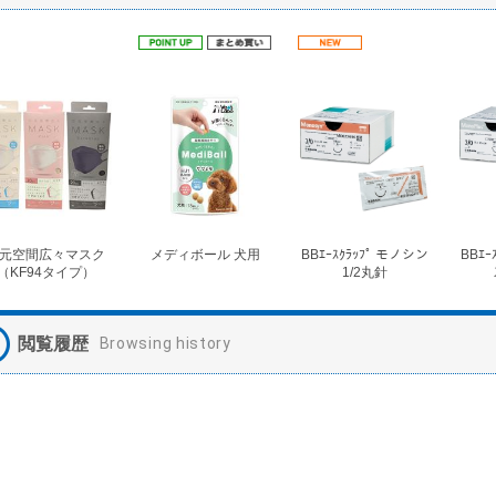
元空間広々マスク
メディボール 犬用
BBｴｰｽｸﾗｯﾌﾟ モノシン
BBｴｰ
（KF94タイプ）
1/2丸針
閲覧履歴
Browsing history