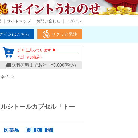
問
サイトマップ
お問い合わせ
ログイン
グインはこちら
サクッと発注
▶
計
0
点入っています
合計 ￥
0
(税込)
送料無料まであと ¥
5,000
(税込)
医薬品
カルシトールカプセル「トー