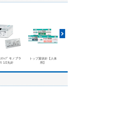
ｽｸﾗｯﾌﾟ モノプラ
トップ翼状針【人体
◆フォルテコール錠
◆コ
ス 1/2丸針
用】