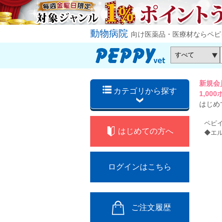
動物病院
向け医薬品・医療材ならペピ
新規会
カテゴリから探す
1,0
はじめ
ペピ
はじめての方へ
◆エ
ログインはこちら
ご注文履歴