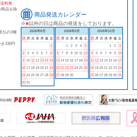
[送料無
の商品を除
商品発送カレンダー
※
■
以外の日は商品の発送をしております。
2026年8月
2026年9月
2026年10月
支払の3種
日
月
火
水
木
金
土
日
月
火
水
木
金
土
日
月
火
水
木
金
土
き330円
1
1
2
3
4
5
1
2
3
。
2
3
4
5
6
7
8
6
7
8
9
10
11
12
4
5
6
7
8
9
10
9
10
11
12
13
14
15
13
14
15
16
17
18
19
11
12
13
14
15
16
17
16
17
18
19
20
21
22
20
21
22
23
24
25
26
18
19
20
21
22
23
24
23
24
25
26
27
28
29
27
28
29
30
25
26
27
28
29
30
31
30
31