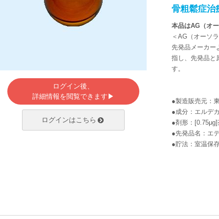
骨粗鬆症治
本品はAG（オ
＜AG（オーソ
先発品メーカー
指し、先発品と
す。
ログイン後、
詳細情報を閲覧できます▶
●製造販売元：
●成分：エルデ
ログインはこちら
●剤形：[0.75
●先発品名：エ
●貯法：室温保