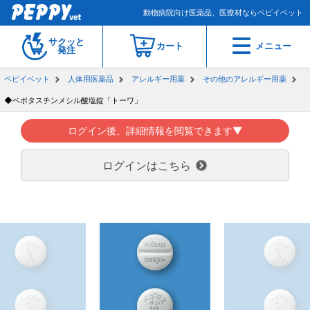
動物病院向け医薬品、医療材ならペピイベット
サクッと
カート
メニュー
発注
ペピイベット
人体用医薬品
アレルギー用薬
その他のアレルギー用薬
◆ベポタスチンメシル酸塩錠「トーワ」
ログイン後、詳細情報を閲覧できます▼
ログインはこちら