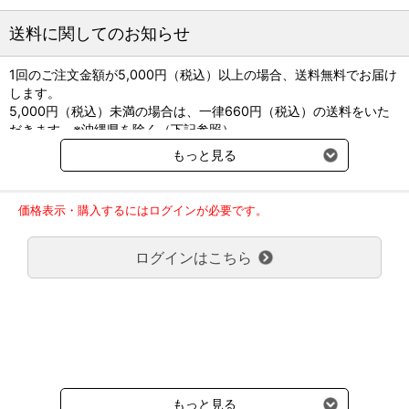
●剤 形
5mg白色のフィルムコーティング錠
送料に関してのお知らせ
10mg白色の割線入りのフィルムコーティング錠
1回のご注文金額が5,000円（税込）以上の場合、送料無料でお届け
●貯法
します。
室温保存
5,000円（税込）未満の場合は、一律660円（税込）の送料をいた
だきます。※沖縄県を除く（下記参照）
【5mg】
※2017年11月14日（火）より沖縄県へのお届けにつきましては、1
錠径(㎜) 6.0
もっと見る
回のご注文金額（税込）が、30,000円以上で配送無料となります。
厚さ(㎜) 2.9
30,000円未満の場合、1,800円（税込）の送料をいただきます。
質量(㎎) 93
ご了承のほどよろしくお願い致します。
価格表示・購入するにはログインが必要です。
弊社都合でお届けが２回以上に分かれる場合の送料負担は、１回分
【10mg】
のみで新たな送料は発生しません。
錠径(㎜) 7.1
ログインはこちら
大型商品送料が必要な商品をご注文の場合は、大型商品送料のみご
厚さ(㎜) 3.2
負担頂きます。
質量(㎎) 139
通常送料660円はかかりません。
クール便の商品につきましては、一律220円のクール便送料をいた
だきます。（沖縄、小笠原諸島以外）
要冷蔵の液剤・薬品の沖縄県及び小笠原諸島へのお届けには、通常
送料660円（税込）に加えて別途クール便代990円（税込）を申し
受けます。
もっと見る