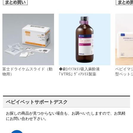
富士ドライケムスライド（動
◆劇)ｲｿﾌﾙﾗﾝ吸入麻酔液
ペピイマ
物用）
｢VTRS｣ ｳﾞｨｱﾄﾘｽ製薬
型ペット
ペピイベットサポートデスク
お探しの商品が見つからない場合も、お調べいたしますので、お気軽
にお問い合わせ下さい。