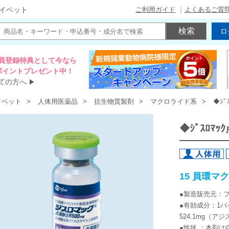
ご利用ガイド
よくあるご質
イベット
ロ
員登録特典として今なら
00ポイントプレゼント中！
ての方へ
▶
イベット
人体用医薬品
抗生物質製剤
マクロライド系
◆ｼﾞ
◆ｼﾞｽﾛﾏ
15 員環
●製造販売元：
●有効成分：1
524.1mg（ア
●性状 ：本剤