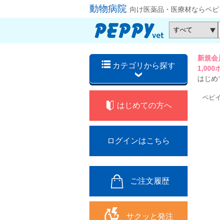
動物病院
向け医薬品・医療材ならペピ
新規会
カテゴリから探す
1,0
はじめ
ペピ
はじめての方へ
ログインはこちら
ご注文履歴
サクッと発注