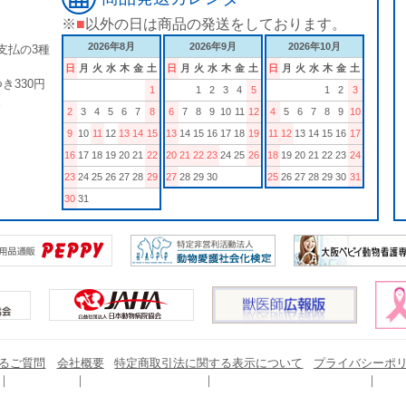
※
■
以外の日は商品の発送をしております。
2026年8月
2026年9月
2026年10月
支払の3種
日
月
火
水
木
金
土
日
月
火
水
木
金
土
日
月
火
水
木
金
土
き330円
1
1
2
3
4
5
1
2
3
。
2
3
4
5
6
7
8
6
7
8
9
10
11
12
4
5
6
7
8
9
10
9
10
11
12
13
14
15
13
14
15
16
17
18
19
11
12
13
14
15
16
17
16
17
18
19
20
21
22
20
21
22
23
24
25
26
18
19
20
21
22
23
24
23
24
25
26
27
28
29
27
28
29
30
25
26
27
28
29
30
31
30
31
るご質問
会社概要
特定商取引法に関する表示について
プライバシーポ