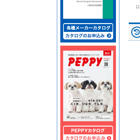
富士ドライケムスライ
◆劇)ｲｿﾌﾙﾗﾝ吸入麻酔
ペピイマジカルシーツ
口
ド（動物用）
液｢VTRS｣ ｳﾞｨｱﾄﾘｽ...
（中厚型ペットシー
ツ）