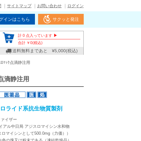
問
サイトマップ
お問い合わせ
ログイン
グインはこちら
サクッと発注
▶
計
0
点入っています
合計 ￥
0
(税込)
送料無料まであと ¥
5,000
(税込)
ｽﾛﾏｯｸ点滴静注用
ｯｸ点滴静注用
マクロライド系抗生物質製剤
ファイザー
バイアル中日局 アジスロマイシン水和物
ジスロマイシンとして500.0mg（力価））
は白色の塊又は粉末である（凍結乾燥品）