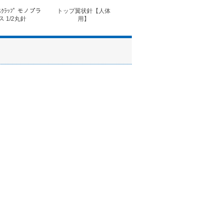
ｽｸﾗｯﾌﾟ モノプラ
トップ翼状針【人体
◆フォルテコール錠
◆コ
ス 1/2丸針
用】