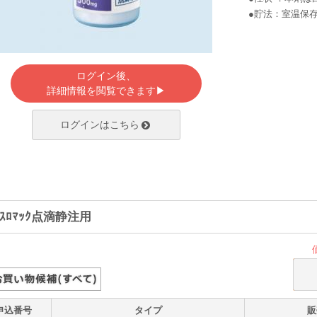
●貯法：室温保
ログイン後、
詳細情報を閲覧できます▶
ログインはこちら
ﾞｽﾛﾏｯｸ点滴静注用
申込番号
タイプ
販