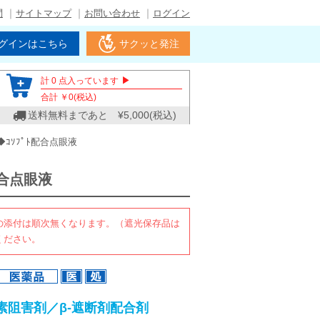
問
サイトマップ
お問い合わせ
ログイン
グインはこちら
サクッと発注
▶
計
0
点入っています
合計 ￥
0
(税込)
送料無料まであと ¥
5,000
(税込)
◆ｺｿﾌﾟﾄ配合点眼液
配合点眼液
の添付は順次無くなります。（遮光保存品は
ください。
素阻害剤／β-遮断剤配合剤