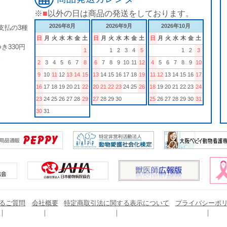
※
■
以外の日は商品の発送をしております。
2026年8月
2026年9月
2026年10月
支払の3種
日
月
火
水
木
金
土
日
月
火
水
木
金
土
日
月
火
水
木
金
土
き330円
1
1
2
3
4
5
1
2
3
。
2
3
4
5
6
7
8
6
7
8
9
10
11
12
4
5
6
7
8
9
10
9
10
11
12
13
14
15
13
14
15
16
17
18
19
11
12
13
14
15
16
17
16
17
18
19
20
21
22
20
21
22
23
24
25
26
18
19
20
21
22
23
24
23
24
25
26
27
28
29
27
28
29
30
25
26
27
28
29
30
31
30
31
るご質問
会社概要
特定商取引法に関する表示について
プライバシーポ