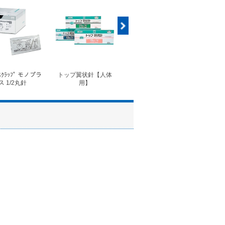
ｽｸﾗｯﾌﾟ モノプラ
トップ翼状針【人体
◆フォルテコール錠
◆コ
ス 1/2丸針
用】