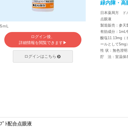
緑内障・高
日本薬局方 ド
点眼液
製造販売：参天
5ｍL
有効成分：1m
ログイン後、
酸塩11.13mg
詳細情報を閲覧できます▶
ールとして5mg
性 状：無色澄
ログインはこちら
貯 法：室温保
ｿﾌﾟﾄ配合点眼液