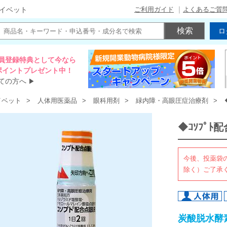
ご利用ガイド
よくあるご質
イベット
ロ
員登録特典として今なら
00ポイントプレゼント中！
ての方へ
▶
イベット
人体用医薬品
眼科用剤
緑内障・高眼圧症治療剤
◆ｺｿﾌﾟﾄ
今後、投薬袋
除く）ご了承
炭酸脱水酵