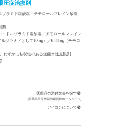
眼圧症治療剤
ルゾラミド塩酸塩・チモロールマレイン酸塩
製薬
L中：ドルゾラミド塩酸塩／チモロールマレイン
（ドルゾラミドとして10mg）／6.83mg（チモロ
）
明、わずかに粘稠性のある無菌水性点眼剤
存
医薬品の添付文書を探す
(医薬品医療機器情報提供ホームページ)
アイコンについて