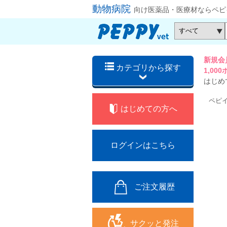
動物病院
向け医薬品・医療材ならペピ
新規会
カテゴリから探す
1,0
はじめ
ペピ
はじめての方へ
ログインはこちら
ご注文履歴
サクッと発注