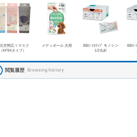
元空間広々マスク
メディボール 犬用
BBｴｰｽｸﾗｯﾌﾟ モノシン
BBｴｰ
（KF94タイプ）
1/2丸針
閲覧履歴
Browsing history