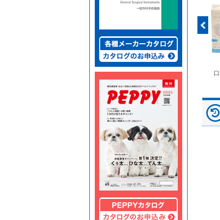
富士ドライケムスライ
◆劇)ｲｿﾌﾙﾗﾝ吸入麻酔
ペピイマジカルシーツ
口
ド（動物用）
液｢VTRS｣ ｳﾞｨｱﾄﾘｽ...
（中厚型ペットシー
ツ）