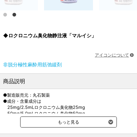
◆ロクロニウム臭化物静注液「マルイシ」
アイコンについて
非脱分極性麻酔用筋弛緩剤
商品説明
●製造販売元：丸石製薬
●成分・含量成分は
25mg/2.5mLロクロニウム臭化物25mg
50mg/5.0mLロクロニウム臭化物50mg
●外観性状：無色澄明の液
もっと見る
●貯法：室温保存