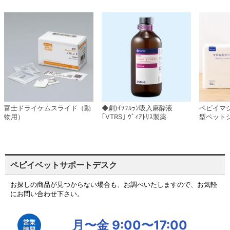
富士ドライケムスライド（動
◆劇)ｲｿﾌﾙﾗﾝ吸入麻酔液
ペピイマ
物用）
｢VTRS｣ ｳﾞｨｱﾄﾘｽ製薬
型ペット
ペピイベットサポートデスク
お探しの商品が見つからない場合も、お調べいたしますので、お気軽
にお問い合わせ下さい。
月〜金 9:00〜17:00