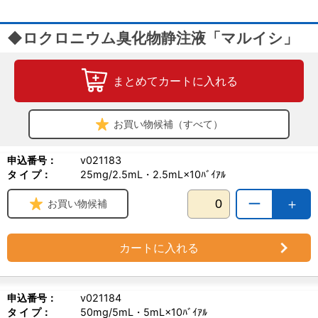
◆ロクロニウム臭化物静注液「マルイシ」
まとめてカートに入れる
お買い物候補（すべて）
申込番号：
v021183
タ イ プ：
25mg/2.5mL・2.5mL×10ﾊﾞｲｱﾙ
ー
＋
お買い物候補
カートに入れる
申込番号：
v021184
タ イ プ：
50mg/5mL・5mL×10ﾊﾞｲｱﾙ