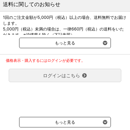
25mg/2.5mL 10V
送料に関してのお知らせ
50mg/5.0mL 10V
1回のご注文金額が5,000円（税込）以上の場合、送料無料でお届け
します。
5,000円（税込）未満の場合は、一律660円（税込）の送料をいた
だきます。※沖縄県を除く（下記参照）
※2017年11月14日（火）より沖縄県へのお届けにつきましては、1
もっと見る
回のご注文金額（税込）が、30,000円以上で配送無料となります。
30,000円未満の場合、1,800円（税込）の送料をいただきます。
ご了承のほどよろしくお願い致します。
価格表示・購入するにはログインが必要です。
弊社都合でお届けが２回以上に分かれる場合の送料負担は、１回分
のみで新たな送料は発生しません。
ログインはこちら
大型商品送料が必要な商品をご注文の場合は、大型商品送料のみご
負担頂きます。
通常送料660円はかかりません。
クール便の商品につきましては、一律220円のクール便送料をいた
だきます。（沖縄、小笠原諸島以外）
要冷蔵の液剤・薬品の沖縄県及び小笠原諸島へのお届けには、通常
送料660円（税込）に加えて別途クール便代990円（税込）を申し
受けます。
もっと見る