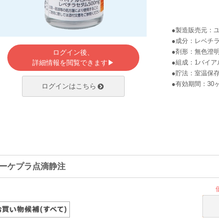
●製造販売元：
●成分：レベチ
●剤形：無色澄
ログイン後、
詳細情報を閲覧できます▶
●組成：1バイアル
●貯法：室温保
●有効期間：30
ログインはこちら
ーケプラ点滴静注