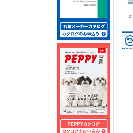
富士ドライケムスライ
◆劇)ｲｿﾌﾙﾗﾝ吸入麻酔
ペピイマジカルシーツ
口
ド（動物用）
液｢VTRS｣ ｳﾞｨｱﾄﾘｽ...
（中厚型ペットシー
ツ）