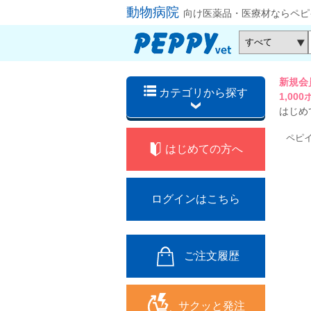
動物病院
向け医薬品・医療材ならペピ
新規会
カテゴリから探す
1,0
はじめ
ペピ
はじめての方へ
ログインはこちら
ご注文履歴
サクッと発注