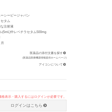
ユーシービージャパン
ラセタム
明な注射液
(5mL)中レベチラセタム500mg
存
ヶ月
医薬品の添付文書を探す
(医薬品医療機器情報提供ホームページ)
アイコンについて
価格表示・購入するにはログインが必要です。
ログインはこちら