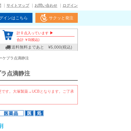
問
サイトマップ
お問い合わせ
ログイン
グインはこちら
サクッと発注
▶
計
0
点入っています
合計 ￥
0
(税込)
送料無料まであと ¥
5,000
(税込)
ーケプラ点滴静注
プラ点滴静注
更です。大塚製薬→UCBとなります。ご了承
剤