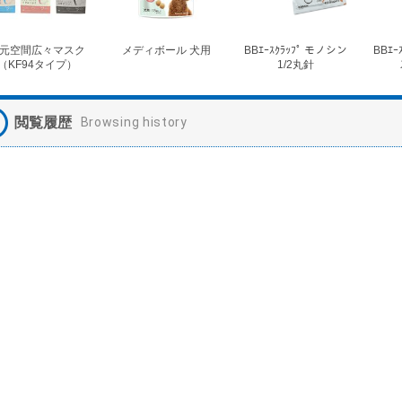
元空間広々マスク
メディボール 犬用
BBｴｰｽｸﾗｯﾌﾟ モノシン
BBｴｰ
（KF94タイプ）
1/2丸針
閲覧履歴
Browsing history