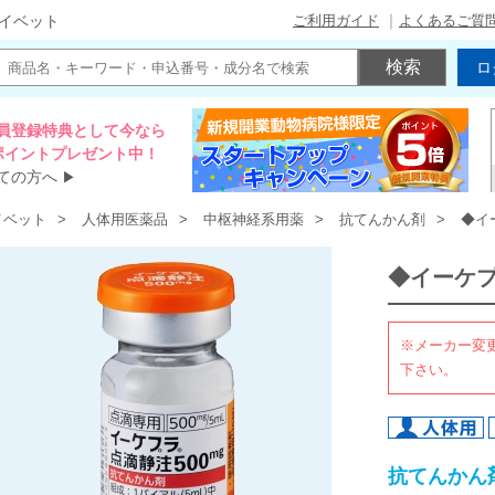
ご利用ガイド
よくあるご質
イベット
ロ
員登録特典として今なら
00ポイントプレゼント中！
ての方へ
▶
イベット
人体用医薬品
中枢神経系用薬
抗てんかん剤
◆イ
◆イーケ
※メーカー変
下さい。
抗てんかん