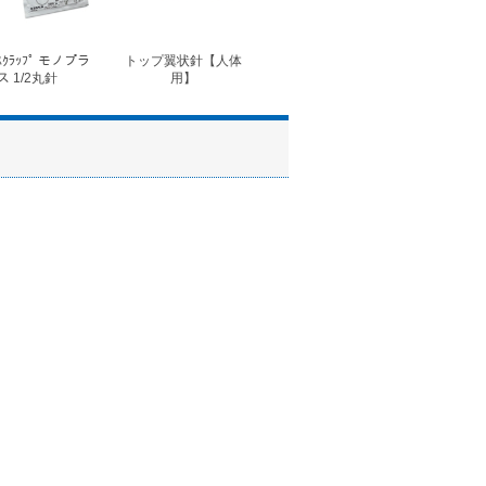
ｽｸﾗｯﾌﾟ モノプラ
トップ翼状針【人体
◆フォルテコール錠
◆コ
ス 1/2丸針
用】