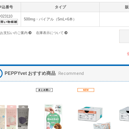
申込番号
タイプ
販
v023110
500mg・バイアル（5mL×6本）
お支払いのご案内
在庫表示について
PEPPYvet おすすめ商品
Recommend