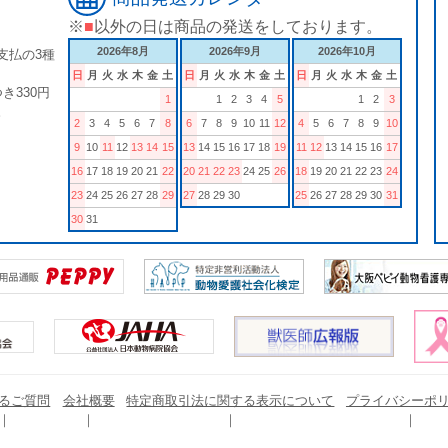
※
■
以外の日は商品の発送をしております。
2026年8月
2026年9月
2026年10月
支払の3種
日
月
火
水
木
金
土
日
月
火
水
木
金
土
日
月
火
水
木
金
土
き330円
1
1
2
3
4
5
1
2
3
。
2
3
4
5
6
7
8
6
7
8
9
10
11
12
4
5
6
7
8
9
10
9
10
11
12
13
14
15
13
14
15
16
17
18
19
11
12
13
14
15
16
17
16
17
18
19
20
21
22
20
21
22
23
24
25
26
18
19
20
21
22
23
24
23
24
25
26
27
28
29
27
28
29
30
25
26
27
28
29
30
31
30
31
るご質問
会社概要
特定商取引法に関する表示について
プライバシーポ