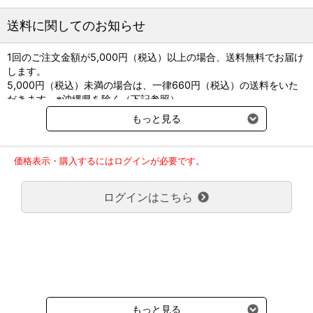
送料に関してのお知らせ
1回のご注文金額が5,000円（税込）以上の場合、送料無料でお届け
します。
5,000円（税込）未満の場合は、一律660円（税込）の送料をいた
だきます。※沖縄県を除く（下記参照）
※2017年11月14日（火）より沖縄県へのお届けにつきましては、1
もっと見る
回のご注文金額（税込）が、30,000円以上で配送無料となります。
30,000円未満の場合、1,800円（税込）の送料をいただきます。
ご了承のほどよろしくお願い致します。
価格表示・購入するにはログインが必要です。
弊社都合でお届けが２回以上に分かれる場合の送料負担は、１回分
のみで新たな送料は発生しません。
ログインはこちら
大型商品送料が必要な商品をご注文の場合は、大型商品送料のみご
負担頂きます。
通常送料660円はかかりません。
クール便の商品につきましては、一律220円のクール便送料をいた
だきます。（沖縄、小笠原諸島以外）
要冷蔵の液剤・薬品の沖縄県及び小笠原諸島へのお届けには、通常
送料660円（税込）に加えて別途クール便代990円（税込）を申し
受けます。
もっと見る