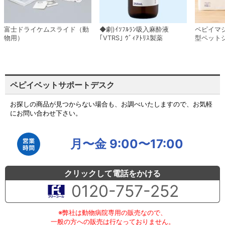
富士ドライケムスライド（動
◆劇)ｲｿﾌﾙﾗﾝ吸入麻酔液
ペピイマ
物用）
｢VTRS｣ ｳﾞｨｱﾄﾘｽ製薬
型ペット
ペピイベットサポートデスク
お探しの商品が見つからない場合も、お調べいたしますので、お気軽
にお問い合わせ下さい。
月〜金 9:00〜17:00
クリックして電話をかける
0120-757-252
※弊社は動物病院専用の販売なので、
一般の方への販売は行なっておりません。