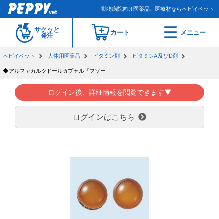
動物病院向け医薬品、医療材ならペピイベット
サクッと
カート
メニュー
発注
ペピイベット
人体用医薬品
ビタミン剤
ビタミンA及びD剤
◆アルファカルシドールカプセル「フソー」
ログイン後、詳細情報を閲覧できます▼
ログインはこちら