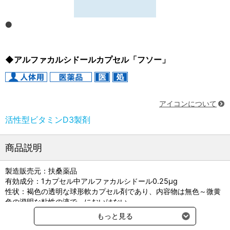
◆アルファカルシドールカプセル「フソー」
アイコンについて
活性型ビタミンD3製剤
商品説明
製造販売元：扶桑薬品
有効成分：1カプセル中アルファカルシドール0.25μg
性状：褐色の透明な球形軟カプセル剤であり、内容物は無色～微黄
色の澄明な粘性の液で、においはない。
大きさ：7.0mm
もっと見る
貯法：室温保存