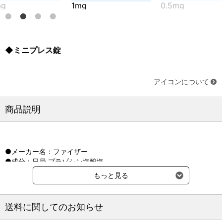
1mg
0.5mg
1
◆ミニプレス錠
アイコンについて
商品説明
●メーカー名：ファイザー
●成分：日局 プラゾシン塩酸塩
●剤形：0.5mg白色割線入り素錠
もっと見る
●剤形：1mg淡橙色割線入り素錠
送料に関してのお知らせ