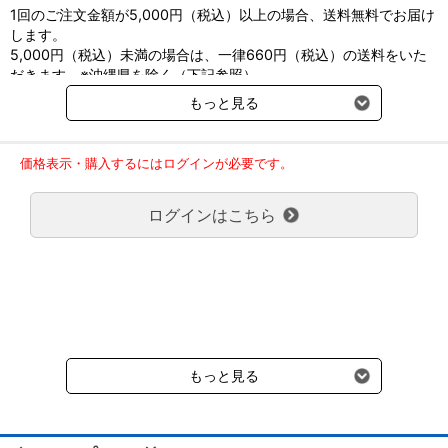
1回のご注文金額が5,000円（税込）以上の場合、送料無料でお届け
します。
5,000円（税込）未満の場合は、一律660円（税込）の送料をいた
だきます。※沖縄県を除く（下記参照）
※2017年11月14日（火）より沖縄県へのお届けにつきましては、1
もっと見る
回のご注文金額（税込）が、30,000円以上で配送無料となります。
30,000円未満の場合、1,800円（税込）の送料をいただきます。
ご了承のほどよろしくお願い致します。
価格表示・購入するにはログインが必要です。
弊社都合でお届けが２回以上に分かれる場合の送料負担は、１回分
のみで新たな送料は発生しません。
ログインはこちら
大型商品送料が必要な商品をご注文の場合は、大型商品送料のみご
負担頂きます。
通常送料660円はかかりません。
クール便の商品につきましては、一律220円のクール便送料をいた
だきます。（沖縄、小笠原諸島以外）
要冷蔵の液剤・薬品の沖縄県及び小笠原諸島へのお届けには、通常
送料660円（税込）に加えて別途クール便代990円（税込）を申し
受けます。
もっと見る