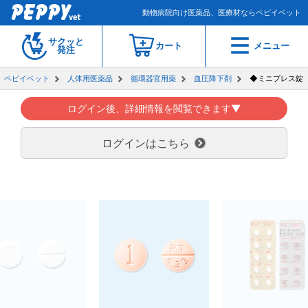
動物病院向け医薬品、医療材ならペピイベット
サクッと
カート
メニュー
発注
ペピイベット
人体用医薬品
循環器官用薬
血圧降下剤
◆ミニプレス錠
ログイン後、詳細情報を閲覧できます▼
ログインはこちら