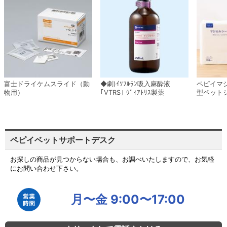
富士ドライケムスライド（動
◆劇)ｲｿﾌﾙﾗﾝ吸入麻酔液
ペピイマ
物用）
｢VTRS｣ ｳﾞｨｱﾄﾘｽ製薬
型ペット
ペピイベットサポートデスク
お探しの商品が見つからない場合も、お調べいたしますので、お気軽
にお問い合わせ下さい。
月〜金 9:00〜17:00