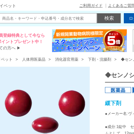
ご利用ガイド
よくあるご質
イベット
ロ
員登録特典として今なら
00ポイントプレゼント中！
ての方へ
▶
イベット
人体用医薬品
消化器官用薬
下剤・浣腸剤
◆セン
◆センノシ
緩下剤
●メーカー名:ヴ
●成分:1錠中 
ムとして 12m