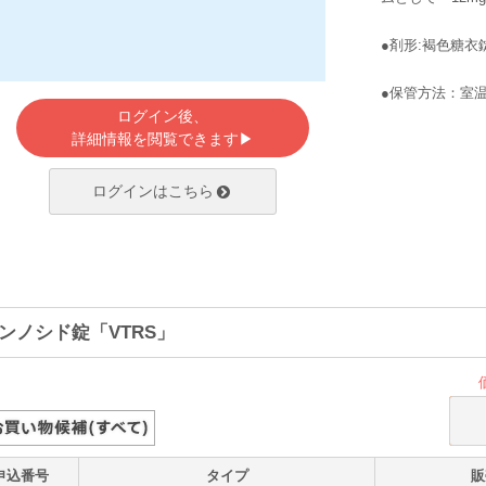
●剤形:褐色糖衣
●保管方法：室
ログイン後、
詳細情報を閲覧できます▶
ログインはこちら
ンノシド錠「VTRS」
申込番号
タイプ
販