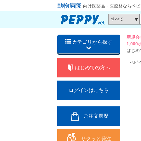
動物病院
向け医薬品・医療材ならペピ
新規会
カテゴリから探す
1,0
はじめ
ペピ
はじめての方へ
ログインはこちら
ご注文履歴
サクッと発注