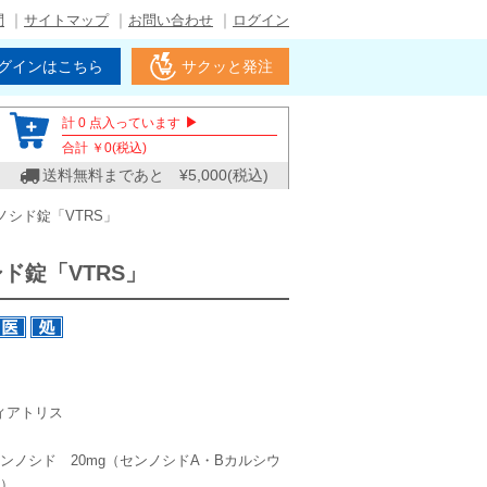
問
サイトマップ
お問い合わせ
ログイン
グインはこちら
サクッと発注
▶
計
0
点入っています
合計 ￥
0
(税込)
送料無料まであと ¥
5,000
(税込)
ノシド錠「VTRS」
ド錠「VTRS」
ィアトリス
センノシド 20mg（センノシドA・Bカルシウ
g）