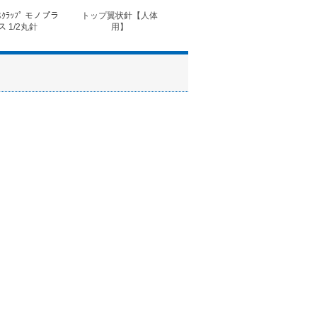
ｽｸﾗｯﾌﾟ モノプラ
トップ翼状針【人体
◆フォルテコール錠
◆コ
ス 1/2丸針
用】