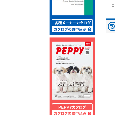
富士ドライケムスライ
◆劇)ｲｿﾌﾙﾗﾝ吸入麻酔
ペピイマジカルシーツ
口
ド（動物用）
液｢VTRS｣ ｳﾞｨｱﾄﾘｽ...
（中厚型ペットシー
ツ）