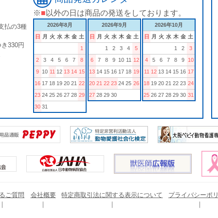
※
■
以外の日は商品の発送をしております。
2026年8月
2026年9月
2026年10月
支払の3種
日
月
火
水
木
金
土
日
月
火
水
木
金
土
日
月
火
水
木
金
土
き330円
1
1
2
3
4
5
1
2
3
。
2
3
4
5
6
7
8
6
7
8
9
10
11
12
4
5
6
7
8
9
10
9
10
11
12
13
14
15
13
14
15
16
17
18
19
11
12
13
14
15
16
17
16
17
18
19
20
21
22
20
21
22
23
24
25
26
18
19
20
21
22
23
24
23
24
25
26
27
28
29
27
28
29
30
25
26
27
28
29
30
31
30
31
るご質問
会社概要
特定商取引法に関する表示について
プライバシーポ