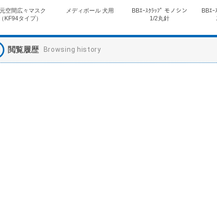
元空間広々マスク
メディボール 犬用
BBｴｰｽｸﾗｯﾌﾟ モノシン
BBｴｰ
（KF94タイプ）
1/2丸針
閲覧履歴
Browsing history