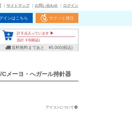
問
サイトマップ
お問い合わせ
ログイン
グインはこちら
サクッと発注
▶
計
0
点入っています
合計 ￥
0
(税込)
送料無料まであと ¥
5,000
(税込)
器
T/Cメーヨ・へガール持針器
アイコンについて