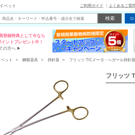
ご利用ガイド
よくあるご質
イベット
ロ
員登録特典として今なら
00ポイントプレゼント中！
ての方へ
▶
イベット
鋼製器具
持針器
フリッツ T/Cメーヨ・へガール持針
フリッツ 