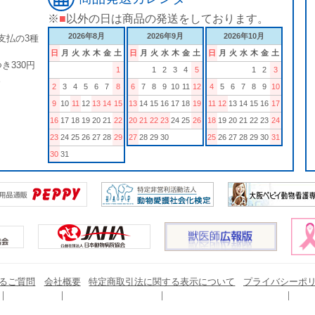
※
■
以外の日は商品の発送をしております。
2026年8月
2026年9月
2026年10月
支払の3種
日
月
火
水
木
金
土
日
月
火
水
木
金
土
日
月
火
水
木
金
土
き330円
1
1
2
3
4
5
1
2
3
。
2
3
4
5
6
7
8
6
7
8
9
10
11
12
4
5
6
7
8
9
10
9
10
11
12
13
14
15
13
14
15
16
17
18
19
11
12
13
14
15
16
17
16
17
18
19
20
21
22
20
21
22
23
24
25
26
18
19
20
21
22
23
24
23
24
25
26
27
28
29
27
28
29
30
25
26
27
28
29
30
31
30
31
るご質問
会社概要
特定商取引法に関する表示について
プライバシーポ