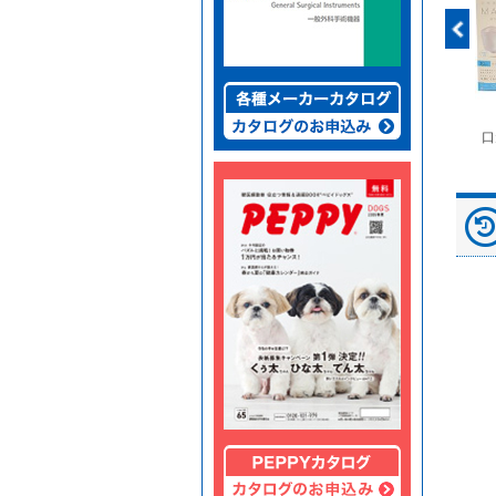
富士ドライケムスライ
◆劇)ｲｿﾌﾙﾗﾝ吸入麻酔
ペピイマジカルシーツ
口
ド（動物用）
液｢VTRS｣ ｳﾞｨｱﾄﾘｽ...
（中厚型ペットシー
ツ）