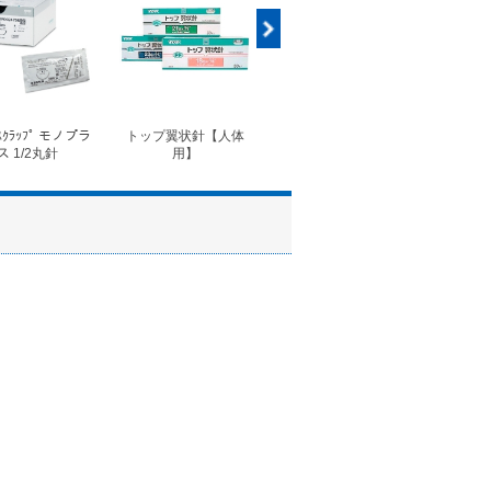
ｽｸﾗｯﾌﾟ モノプラ
トップ翼状針【人体
◆フォルテコール錠
◆コ
ス 1/2丸針
用】