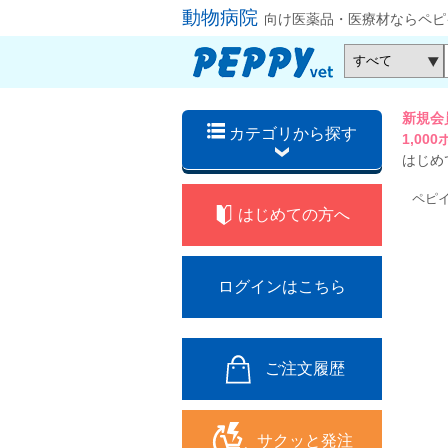
動物病院
向け医薬品・医療材ならペピ
新規会
カテゴリから探す
1,0
はじめ
ペピ
はじめての方へ
ログインはこちら
ご注文履歴
サクッと発注