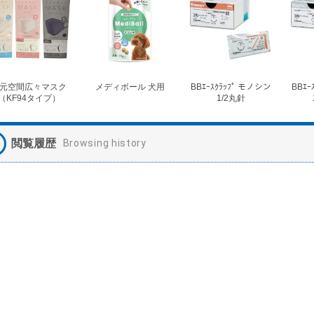
元空間広々マスク
メディボール 犬用
BBｴｰｽｸﾗｯﾌﾟ モノシン
BBｴｰ
（KF94タイプ）
1/2丸針
閲覧履歴
Browsing history