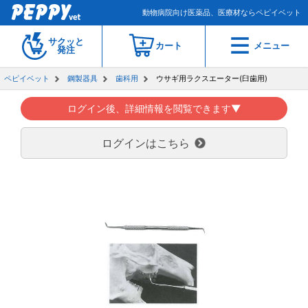
動物病院向け医薬品、医療材ならペピイベット
サクッと
カート
メニュー
発注
ペピイベット
鋼製器具
歯科用
ウサギ用ラクスエーター(臼歯用)
ログイン後、詳細情報を閲覧できます▼
ログインはこちら