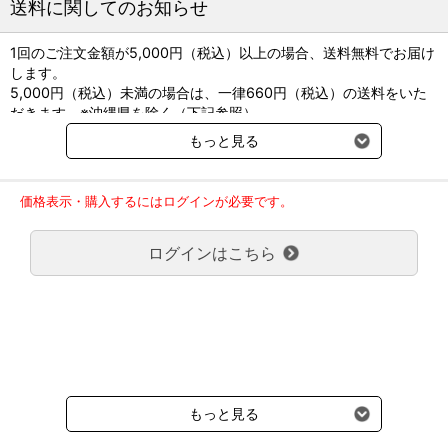
送料に関してのお知らせ
材質：ステンレス
英国VI社製
1回のご注文金額が5,000円（税込）以上の場合、送料無料でお届け
します。
5,000円（税込）未満の場合は、一律660円（税込）の送料をいた
だきます。※沖縄県を除く（下記参照）
※2017年11月14日（火）より沖縄県へのお届けにつきましては、1
もっと見る
回のご注文金額（税込）が、30,000円以上で配送無料となります。
30,000円未満の場合、1,800円（税込）の送料をいただきます。
ご了承のほどよろしくお願い致します。
価格表示・購入するにはログインが必要です。
弊社都合でお届けが２回以上に分かれる場合の送料負担は、１回分
のみで新たな送料は発生しません。
ログインはこちら
大型商品送料が必要な商品をご注文の場合は、大型商品送料のみご
負担頂きます。
通常送料660円はかかりません。
クール便の商品につきましては、一律220円のクール便送料をいた
だきます。（沖縄、小笠原諸島以外）
要冷蔵の液剤・薬品の沖縄県及び小笠原諸島へのお届けには、通常
送料660円（税込）に加えて別途クール便代990円（税込）を申し
受けます。
もっと見る