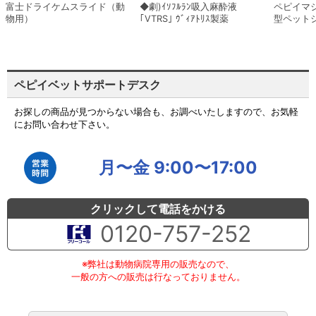
富士ドライケムスライド（動
◆劇)ｲｿﾌﾙﾗﾝ吸入麻酔液
ペピイマ
物用）
｢VTRS｣ ｳﾞｨｱﾄﾘｽ製薬
型ペット
ペピイベットサポートデスク
お探しの商品が見つからない場合も、お調べいたしますので、お気軽
にお問い合わせ下さい。
月〜金 9:00〜17:00
クリックして電話をかける
0120-757-252
※弊社は動物病院専用の販売なので、
一般の方への販売は行なっておりません。