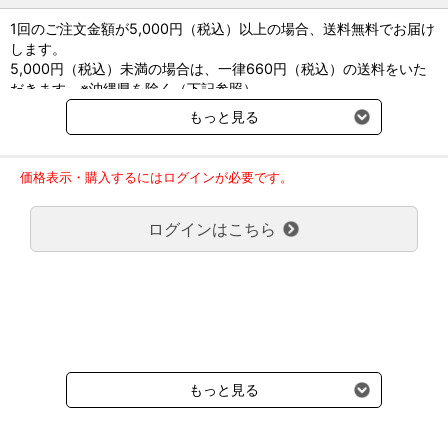
1回のご注文金額が5,000円（税込）以上の場合、送料無料でお届け
します。
5,000円（税込）未満の場合は、一律660円（税込）の送料をいた
だきます。※沖縄県を除く（下記参照）
※2017年11月14日（火）より沖縄県へのお届けにつきましては、1
もっと見る
回のご注文金額（税込）が、30,000円以上で配送無料となります。
30,000円未満の場合、1,800円（税込）の送料をいただきます。
ご了承のほどよろしくお願い致します。
価格表示・購入するにはログインが必要です。
弊社都合でお届けが２回以上に分かれる場合の送料負担は、１回分
のみで新たな送料は発生しません。
ログインはこちら
大型商品送料が必要な商品をご注文の場合は、大型商品送料のみご
負担頂きます。
通常送料660円はかかりません。
クール便の商品につきましては、一律220円のクール便送料をいた
だきます。（沖縄、小笠原諸島以外）
要冷蔵の液剤・薬品の沖縄県及び小笠原諸島へのお届けには、通常
送料660円（税込）に加えて別途クール便代990円（税込）を申し
受けます。
もっと見る