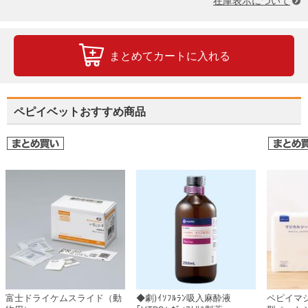
在庫表示について
まとめてカートに入れる
ペピイベットおすすめ商品
富士ドライケムスライド（動
◆劇)ｲｿﾌﾙﾗﾝ吸入麻酔液
ペピイマ