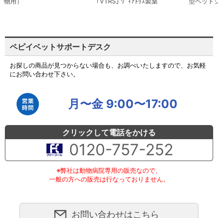
物用）
｢VTRS｣ ｳﾞｨｱﾄﾘｽ製薬
型ペット
ペピイベットサポートデスク
お探しの商品が見つからない場合も、お調べいたしますので、お気軽
にお問い合わせ下さい。
月〜金 9:00〜17:00
クリックして電話をかける
0120-757-252
※弊社は動物病院専用の販売なので、
一般の方への販売は行なっておりません。
お問い合わせはこちら