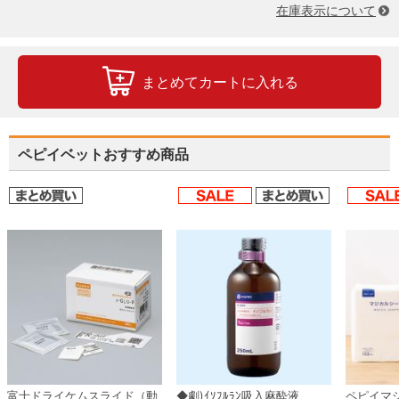
在庫表示について
まとめてカートに入れる
ペピイベットおすすめ商品
富士ドライケムスライド（動
◆劇)ｲｿﾌﾙﾗﾝ吸入麻酔液
ペピイマ