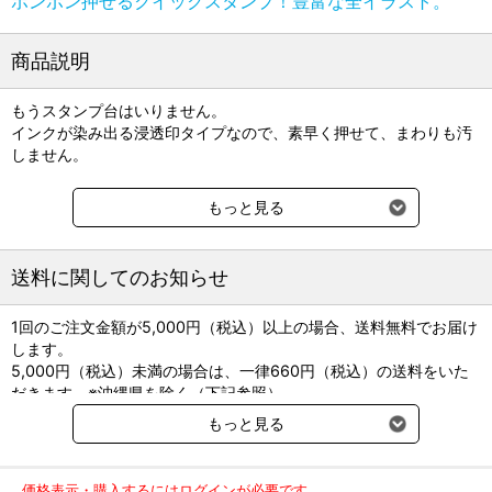
ポンポン押せるクイックスタンプ！豊富な全イラスト。
商品説明
もうスタンプ台はいりません。
インクが染み出る浸透印タイプなので、素早く押せて、まわりも汚
しません。
カルテの記入や、飼い主様への伝達に便利なイラストスタンプで
もっと見る
す。
※5個以上でお買い得！組み合わせは自由です。（補充インクは含ま
送料に関してのお知らせ
れません）
1回のご注文金額が5,000円（税込）以上の場合、送料無料でお届け
※インクの補充は、ハンコ面を上に向けてインクを垂らしてしみ込
します。
ませてください。
5,000円（税込）未満の場合は、一律660円（税込）の送料をいた
だきます。※沖縄県を除く（下記参照）
※2017年11月14日（火）より沖縄県へのお届けにつきましては、1
もっと見る
回のご注文金額（税込）が、30,000円以上で配送無料となります。
30,000円未満の場合、1,800円（税込）の送料をいただきます。
ご了承のほどよろしくお願い致します。
価格表示・購入するにはログインが必要です。