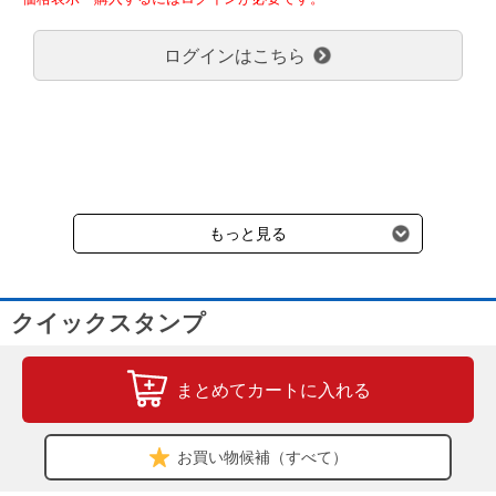
弊社都合でお届けが２回以上に分かれる場合の送料負担は、１回分
のみで新たな送料は発生しません。
ログインはこちら
大型商品送料が必要な商品をご注文の場合は、大型商品送料のみご
負担頂きます。
通常送料660円はかかりません。
クール便の商品につきましては、一律220円のクール便送料をいた
だきます。（沖縄、小笠原諸島以外）
要冷蔵の液剤・薬品の沖縄県及び小笠原諸島へのお届けには、通常
送料660円（税込）に加えて別途クール便代990円（税込）を申し
受けます。
もっと見る
クイックスタンプ
まとめてカートに入れる
お買い物候補（すべて）