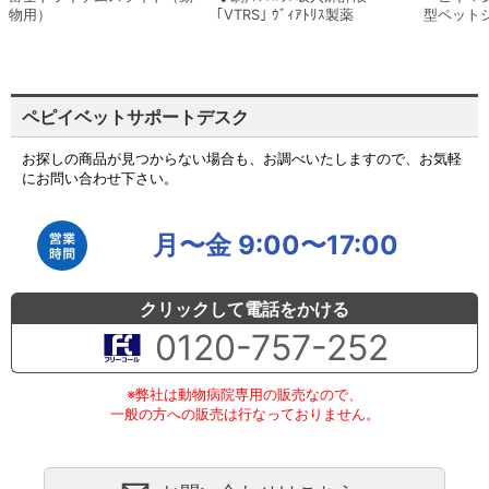
物用）
｢VTRS｣ ｳﾞｨｱﾄﾘｽ製薬
型ペット
ペピイベットサポートデスク
お探しの商品が見つからない場合も、お調べいたしますので、お気軽
にお問い合わせ下さい。
月〜金 9:00〜17:00
クリックして電話をかける
0120-757-252
※弊社は動物病院専用の販売なので、
一般の方への販売は行なっておりません。