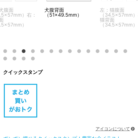
犬腹面
犬腹背面
左：猫腹面
4.5×57mm）右：
（51×49.5mm）
（34.5×57mm
面
猫背面
.5×57mm）
（34.5×57mm）
クイックスタンプ
アイコンについて