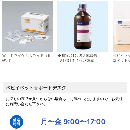
富士ドライケムスライド（動
◆劇)ｲｿﾌﾙﾗﾝ吸入麻酔液
ペピイマ
物用）
｢VTRS｣ ｳﾞｨｱﾄﾘｽ製薬
型ペット
ペピイベットサポートデスク
お探しの商品が見つからない場合も、お調べいたしますので、お気軽
にお問い合わせ下さい。
月〜金 9:00〜17:00