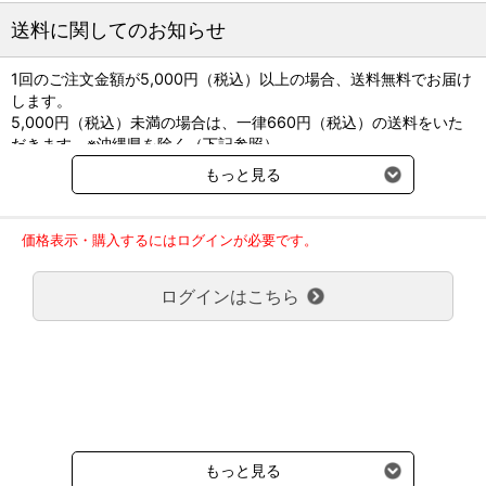
送料に関してのお知らせ
1回のご注文金額が5,000円（税込）以上の場合、送料無料でお届け
します。
5,000円（税込）未満の場合は、一律660円（税込）の送料をいた
だきます。※沖縄県を除く（下記参照）
※2017年11月14日（火）より沖縄県へのお届けにつきましては、1
もっと見る
回のご注文金額（税込）が、30,000円以上で配送無料となります。
30,000円未満の場合、1,800円（税込）の送料をいただきます。
ご了承のほどよろしくお願い致します。
価格表示・購入するにはログインが必要です。
弊社都合でお届けが２回以上に分かれる場合の送料負担は、１回分
のみで新たな送料は発生しません。
ログインはこちら
大型商品送料が必要な商品をご注文の場合は、大型商品送料のみご
負担頂きます。
通常送料660円はかかりません。
クール便の商品につきましては、一律220円のクール便送料をいた
だきます。（沖縄、小笠原諸島以外）
要冷蔵の液剤・薬品の沖縄県及び小笠原諸島へのお届けには、通常
送料660円（税込）に加えて別途クール便代990円（税込）を申し
受けます。
もっと見る