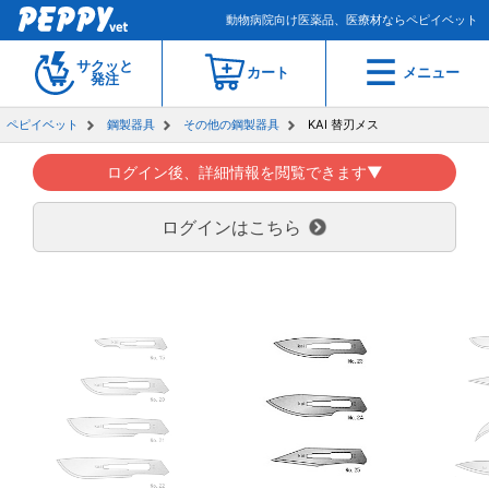
動物病院向け医薬品、医療材ならペピイベット
サクッと
カート
メニュー
発注
ペピイベット
鋼製器具
その他の鋼製器具
KAI 替刃メス
ログイン後、詳細情報を閲覧できます▼
ログインはこちら