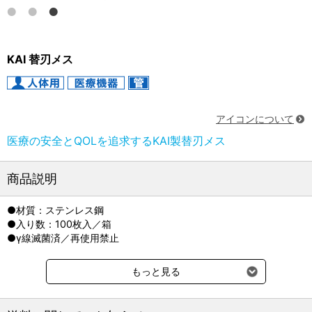
KAI 替刃メス
アイコンについて
医療の安全とQOLを追求するKAI製替刃メス
商品説明
●材質：ステンレス鋼
●入り数：100枚入／箱
●γ線滅菌済／再使用禁止
もっと見る