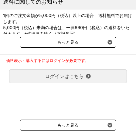
送料に関してのお知らせ
1回のご注文金額が5,000円（税込）以上の場合、送料無料でお届け
します。
5,000円（税込）未満の場合は、一律660円（税込）の送料をいた
だきます。※沖縄県を除く（下記参照）
※2017年11月14日（火）より沖縄県へのお届けにつきましては、1
もっと見る
回のご注文金額（税込）が、30,000円以上で配送無料となります。
30,000円未満の場合、1,800円（税込）の送料をいただきます。
ご了承のほどよろしくお願い致します。
価格表示・購入するにはログインが必要です。
弊社都合でお届けが２回以上に分かれる場合の送料負担は、１回分
のみで新たな送料は発生しません。
ログインはこちら
大型商品送料が必要な商品をご注文の場合は、大型商品送料のみご
負担頂きます。
通常送料660円はかかりません。
クール便の商品につきましては、一律220円のクール便送料をいた
だきます。（沖縄、小笠原諸島以外）
要冷蔵の液剤・薬品の沖縄県及び小笠原諸島へのお届けには、通常
送料660円（税込）に加えて別途クール便代990円（税込）を申し
受けます。
もっと見る