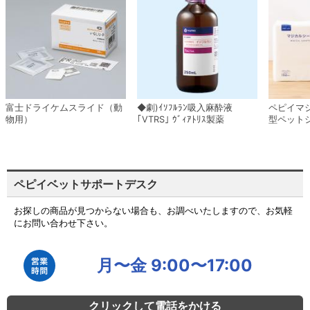
富士ドライケムスライド（動
◆劇)ｲｿﾌﾙﾗﾝ吸入麻酔液
ペピイマ
物用）
｢VTRS｣ ｳﾞｨｱﾄﾘｽ製薬
型ペット
ペピイベットサポートデスク
お探しの商品が見つからない場合も、お調べいたしますので、お気軽
にお問い合わせ下さい。
月〜金 9:00〜17:00
クリックして電話をかける