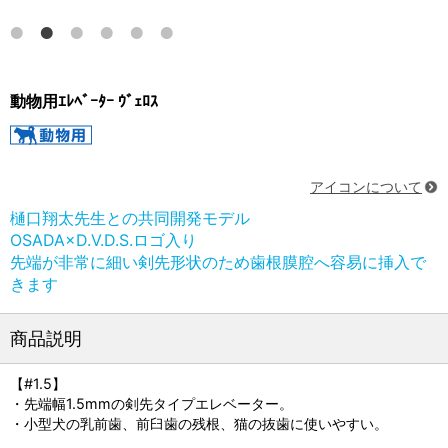
＃4
動物用ｴﾚﾍﾞｰﾀｰ ｳﾞｪﾛｽ
アイコンについて
樋口翔太先生との共同開発モデル
OSADA×D.V.D.S.ロゴ入り
先端が非常に細い剣先形状のため歯根膜腔へ容易に挿入で
きます
商品説明
【#1.5】
・先端幅1.5mmの剣先タイプエレベーター。
・小型犬の乳前歯、前臼歯の残根、猫の抜歯に使いやすい。