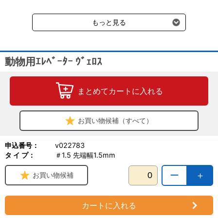
送料660円（税込）に加えて別途クール便代990円（税込）を申し
受けます。
もっと見る
動物用ｴﾚﾍﾞｰﾀｰ ｳﾞｪﾛｽ
まとめてカートに入れる
お買い物候補（すべて）
申込番号：
v022783
タ イ プ：
＃1.5 先端幅1.5mm
ー
＋
お買い物候補
カートに入れる