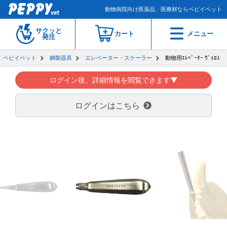
動物病院向け医薬品、医療材ならペピイベット
サクッと
カート
メニュー
発注
ペピイベット
鋼製器具
エレベーター・スケーラー
動物用ｴﾚﾍﾞｰﾀｰ ｳﾞｪﾛｽ
ログイン後、詳細情報を閲覧できます▼
ログインはこちら