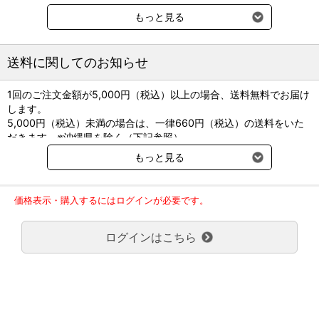
【#2.5】
もっと見る
・先端幅2.5mmの剣先タイプエレベーター。
・#2.5は汎用性の高い基本サイズ。
送料に関してのお知らせ
【#4.0】
・先端幅4.0mmの剣先タイプエレベーター。
1回のご注文金額が5,000円（税込）以上の場合、送料無料でお届け
・犬の犬歯、下顎後臼歯の癒着や残根に使いやすい。
します。
5,000円（税込）未満の場合は、一律660円（税込）の送料をいた
＜注意＞
だきます。※沖縄県を除く（下記参照）
●破折のおそれがあるので、以下のことは行わないでください。
※2017年11月14日（火）より沖縄県へのお届けにつきましては、1
・本製品に対する曲げ・切削・加圧等
もっと見る
回のご注文金額（税込）が、30,000円以上で配送無料となります。
・粗雑な扱い（キズをつける・落下させる・強い衝撃を与える等）
30,000円未満の場合、1,800円（税込）の送料をいただきます。
●歯根の大きさに合ったエレベーターをお選び下さい。
ご了承のほどよろしくお願い致します。
価格表示・購入するにはログインが必要です。
弊社都合でお届けが２回以上に分かれる場合の送料負担は、１回分
のみで新たな送料は発生しません。
メーカー名：株式会社イシズカ
ログインはこちら
大型商品送料が必要な商品をご注文の場合は、大型商品送料のみご
届出番号：2動薬第1684号
負担頂きます。
通常送料660円はかかりません。
クール便の商品につきましては、一律220円のクール便送料をいた
だきます。（沖縄、小笠原諸島以外）
要冷蔵の液剤・薬品の沖縄県及び小笠原諸島へのお届けには、通常