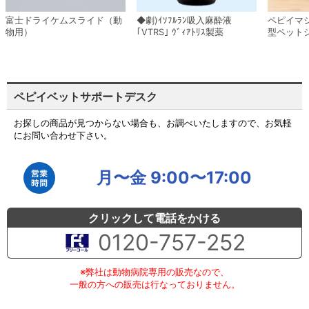
富士ドライケムスライド（動
◆劇)ｲｿﾌﾙﾗﾝ吸入麻酔液
ペピイマ
物用）
｢VTRS｣ ｳﾞｨｱﾄﾘｽ製薬
型ペット
ペピイベットサポートデスク
お探しの商品が見つからない場合も、お調べいたしますので、お気軽
にお問い合わせ下さい。
月〜金 9:00〜17:00
クリックして電話をかける
0120-757-252
※弊社は動物病院専用の販売なので、
一般の方への販売は行なっておりません。