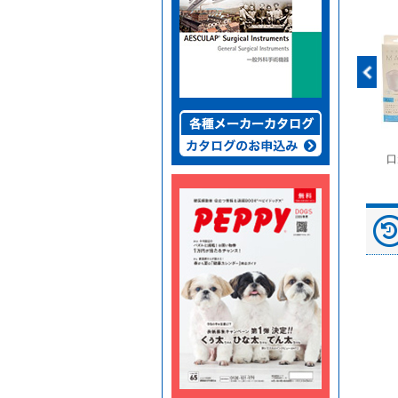
富士ドライケムスライ
◆劇)ｲｿﾌﾙﾗﾝ吸入麻酔
ペピイマジカルシーツ
口
ド（動物用）
液｢VTRS｣ ｳﾞｨｱﾄﾘｽ...
（中厚型ペットシー
ツ）