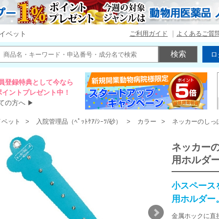
ご利用ガイド
よくあるご質
イベット
ロ
員登録特典として今なら
00ポイントプレゼント中！
ての方へ
▶
イベット
入院管理品（ﾍﾟｯﾄｹｱ/ｼｰﾂ/砂）
カラー
ネッカーのしっ
ネッカー
用ホルダ
小スペース
用ホルダー
金属ホックに直