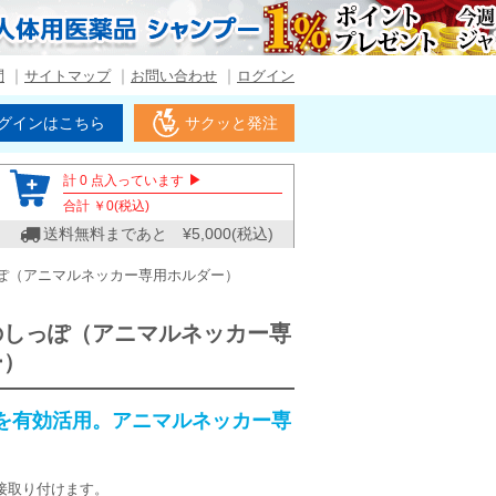
問
サイトマップ
お問い合わせ
ログイン
グインはこちら
サクッと発注
▶
計
0
点入っています
合計 ￥
0
(税込)
送料無料まであと ¥
5,000
(税込)
ぽ（アニマルネッカー専用ホルダー）
のしっぽ（アニマルネッカー専
ー）
を有効活用。アニマルネッカー専
。
接取り付けます。