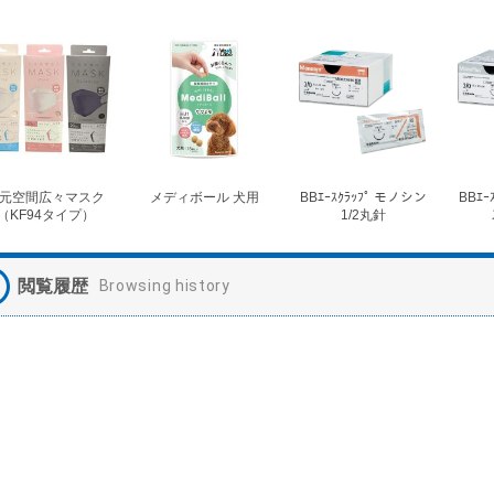
元空間広々マスク
メディボール 犬用
BBｴｰｽｸﾗｯﾌﾟ モノシン
BBｴｰ
（KF94タイプ）
1/2丸針
閲覧履歴
Browsing history