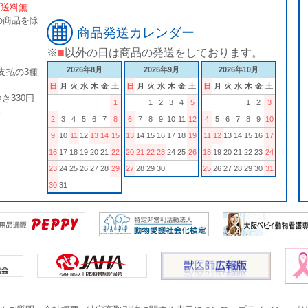
[送料無
の商品を除
商品発送カレンダー
※
■
以外の日は商品の発送をしております。
2026年8月
2026年9月
2026年10月
支払の3種
日
月
火
水
木
金
土
日
月
火
水
木
金
土
日
月
火
水
木
金
土
き330円
1
1
2
3
4
5
1
2
3
。
2
3
4
5
6
7
8
6
7
8
9
10
11
12
4
5
6
7
8
9
10
9
10
11
12
13
14
15
13
14
15
16
17
18
19
11
12
13
14
15
16
17
16
17
18
19
20
21
22
20
21
22
23
24
25
26
18
19
20
21
22
23
24
23
24
25
26
27
28
29
27
28
29
30
25
26
27
28
29
30
31
30
31