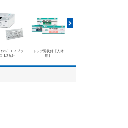
ｽｸﾗｯﾌﾟ モノプラ
トップ翼状針【人体
◆フォルテコール錠
◆コ
ス 1/2丸針
用】