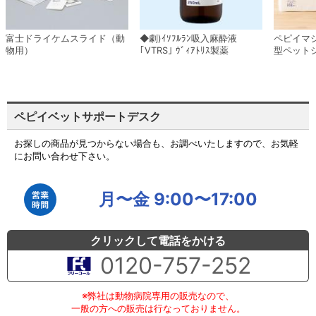
富士ドライケムスライド（動
◆劇)ｲｿﾌﾙﾗﾝ吸入麻酔液
ペピイマ
物用）
｢VTRS｣ ｳﾞｨｱﾄﾘｽ製薬
型ペット
ペピイベットサポートデスク
お探しの商品が見つからない場合も、お調べいたしますので、お気軽
にお問い合わせ下さい。
月〜金 9:00〜17:00
クリックして電話をかける
0120-757-252
※弊社は動物病院専用の販売なので、
一般の方への販売は行なっておりません。