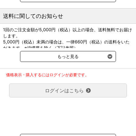
内部寄生虫：オステルターグ胃虫、牛腸結節虫、クーペリア、毛様
線虫、乳頭糞線虫及び牛肺虫
外部寄生虫：疥癬ダニ（食皮ヒゼンダニ）、シラミ及びノサシバエ
送料に関してのお知らせ
②マダニによる吸血の抑制に使用します。
1回のご注文金額が5,000円（税込）以上の場合、送料無料でお届け
します。
5,000円（税込）未満の場合は、一律660円（税込）の送料をいた
だきます。※沖縄県を除く（下記参照）
※2017年11月14日（火）より沖縄県へのお届けにつきましては、1
もっと見る
回のご注文金額（税込）が、30,000円以上で配送無料となります。
30,000円未満の場合、1,800円（税込）の送料をいただきます。
ご了承のほどよろしくお願い致します。
価格表示・購入するにはログインが必要です。
弊社都合でお届けが２回以上に分かれる場合の送料負担は、１回分
のみで新たな送料は発生しません。
ログインはこちら
大型商品送料が必要な商品をご注文の場合は、大型商品送料のみご
負担頂きます。
通常送料660円はかかりません。
クール便の商品につきましては、一律220円のクール便送料をいた
だきます。（沖縄、小笠原諸島以外）
要冷蔵の液剤・薬品の沖縄県及び小笠原諸島へのお届けには、通常
送料660円（税込）に加えて別途クール便代990円（税込）を申し
受けます。